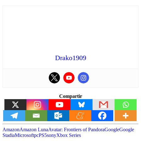
Drako1909
Compartir
Amazon
Amazon Luna
Avatar: Frontiers of Pandora
Google
Google
Stadia
Microsoft
pc
PS5
sony
Xbox Series