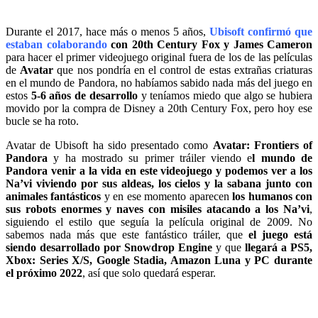
Durante el 2017, hace más o menos 5 años,
Ubisoft confirmó que
estaban colaborando
con 20th Century Fox y James Cameron
para hacer el primer videojuego original fuera de los de las películas
de
Avatar
que nos pondría en el control de estas extrañas criaturas
en el mundo de Pandora, no habíamos sabido nada más del juego en
estos
5-6 años de desarrollo
y teníamos miedo que algo se hubiera
movido por la compra de Disney a 20th Century Fox, pero hoy ese
bucle se ha roto.
Avatar de Ubisoft ha sido presentado como
Avatar: Frontiers of
Pandora
y ha mostrado su primer tráiler viendo e
l mundo de
Pandora venir a la vida en este videojuego y podemos ver a los
Na’vi viviendo por sus aldeas, los cielos y la sabana junto con
animales fantásticos
y en ese momento aparecen
los humanos con
sus robots enormes y naves con misiles atacando a los Na’vi
,
siguiendo el estilo que seguía la película original de 2009. No
sabemos nada más que este fantástico tráiler, que
el juego está
siendo desarrollado por Snowdrop Engine
y que
llegará a PS5,
Xbox: Series X/S, Google Stadia, Amazon Luna y PC durante
el próximo 2022
, así que solo quedará esperar.