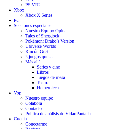
PS VR2
Xbox
Xbox X Series
PC
Secciones especiales
Nuestro Equipo Opina
Tales of Shergiock
Pokémon: Drako’s Version
Ubiverse Worlds
Rincón Gust
5 juegos que…
Más allá
Series y cine
Libros
Juegos de mesa
Teatro
Hemeroteca
Vop
Nuestro equipo
Colabora
Contacto
Política de análisis de VidaoPantalla
Cuenta
Conectarme