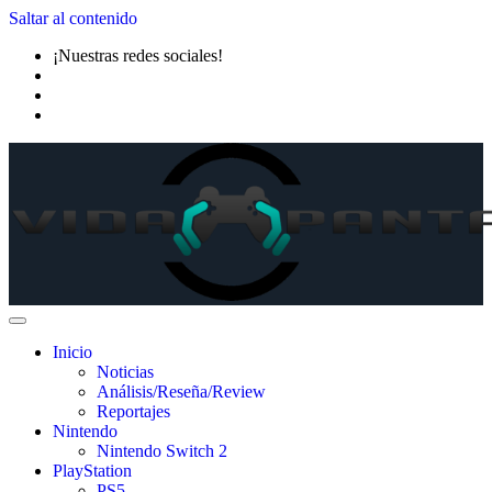
Saltar al contenido
¡Nuestras redes sociales!
Inicio
Noticias
Análisis/Reseña/Review
Reportajes
Nintendo
Nintendo Switch 2
PlayStation
PS5