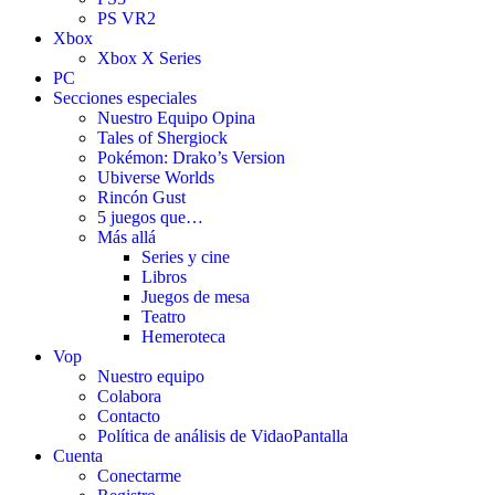
PS VR2
Xbox
Xbox X Series
PC
Secciones especiales
Nuestro Equipo Opina
Tales of Shergiock
Pokémon: Drako’s Version
Ubiverse Worlds
Rincón Gust
5 juegos que…
Más allá
Series y cine
Libros
Juegos de mesa
Teatro
Hemeroteca
Vop
Nuestro equipo
Colabora
Contacto
Política de análisis de VidaoPantalla
Cuenta
Conectarme