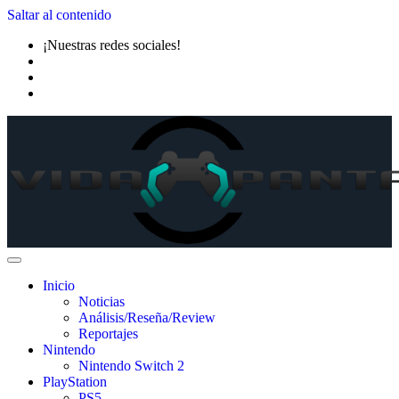
Saltar al contenido
¡Nuestras redes sociales!
Inicio
Noticias
Análisis/Reseña/Review
Reportajes
Nintendo
Nintendo Switch 2
PlayStation
PS5