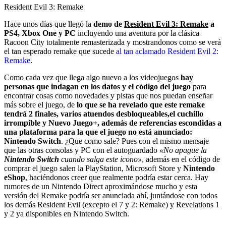
Resident Evil 3: Remake
Hace unos días que llegó la
demo de
Resident Evil 3: Remake
a
PS4, Xbox One y PC
incluyendo una aventura por la clásica
Racoon City totalmente remasterizada y mostrandonos como se verá
el tan esperado remake que sucede
al tan aclamado Resident Evil 2:
Remake
.
Como cada vez que llega algo nuevo a los videojuegos
hay
personas que indagan en los datos y el código del juego
para
encontrar cosas como novedades y pistas que nos puedan enseñar
más sobre el juego, de
lo que se ha revelado que este remake
tendrá 2 finales, varios atuendos desbloqueables,el cuchillo
irrompible y Nuevo Juego+, además de referencias escondidas a
una plataforma para la que el juego no está anunciado:
Nintendo Switch
. ¿Que como sale? Pues con el mismo mensaje
que las otras consolas y PC con el autoguardado
«No apague la
Nintendo Switch
cuando salga este icono»
, además en el código de
comprar el juego salen la PlayStation, Microsoft Store y
Nintendo
eShop
, haciéndonos creer que realmente podría estar cerca. Hay
rumores de un Nintendo Direct aproximándose mucho y esta
versión del Remake podría ser anunciada ahí, juntándose con todos
los demás Resident Evil (excepto el 7 y 2: Remake) y Revelations 1
y 2 ya disponibles en Nintendo Switch.