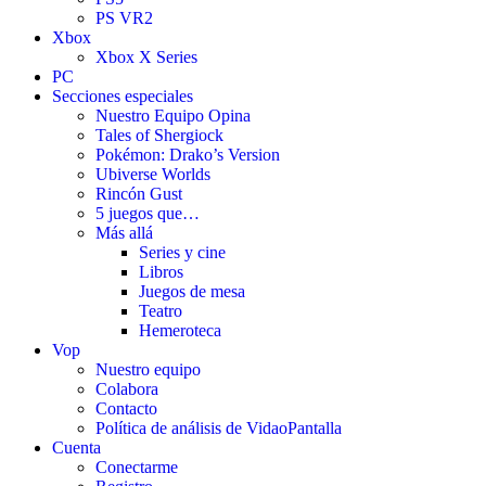
PS VR2
Xbox
Xbox X Series
PC
Secciones especiales
Nuestro Equipo Opina
Tales of Shergiock
Pokémon: Drako’s Version
Ubiverse Worlds
Rincón Gust
5 juegos que…
Más allá
Series y cine
Libros
Juegos de mesa
Teatro
Hemeroteca
Vop
Nuestro equipo
Colabora
Contacto
Política de análisis de VidaoPantalla
Cuenta
Conectarme