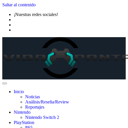
Saltar al contenido
¡Nuestras redes sociales!
Inicio
Noticias
Análisis/Reseña/Review
Reportajes
Nintendo
Nintendo Switch 2
PlayStation
PS5