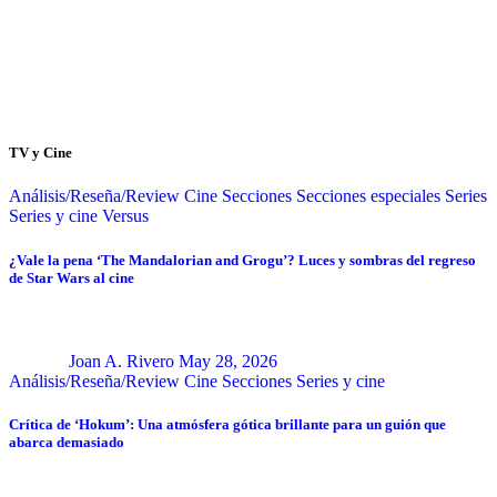
TV y Cine
Análisis/Reseña/Review
Cine
Secciones
Secciones especiales
Series
Series y cine
Versus
¿Vale la pena ‘The Mandalorian and Grogu’? Luces y sombras del regreso
de Star Wars al cine
Joan A. Rivero
May 28, 2026
Análisis/Reseña/Review
Cine
Secciones
Series y cine
Crítica de ‘Hokum’: Una atmósfera gótica brillante para un guión que
abarca demasiado