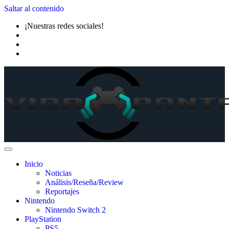
Saltar al contenido
¡Nuestras redes sociales!
Inicio
Noticias
Análisis/Reseña/Review
Reportajes
Nintendo
Nintendo Switch 2
PlayStation
PS5