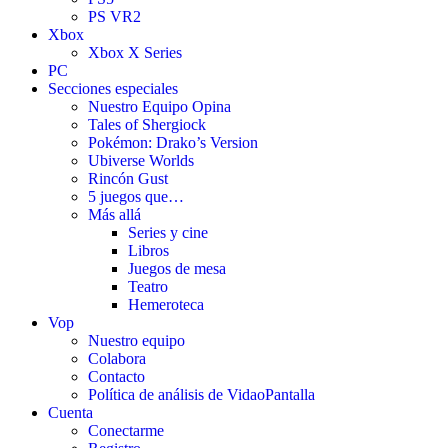
PS VR2
Xbox
Xbox X Series
PC
Secciones especiales
Nuestro Equipo Opina
Tales of Shergiock
Pokémon: Drako’s Version
Ubiverse Worlds
Rincón Gust
5 juegos que…
Más allá
Series y cine
Libros
Juegos de mesa
Teatro
Hemeroteca
Vop
Nuestro equipo
Colabora
Contacto
Política de análisis de VidaoPantalla
Cuenta
Conectarme