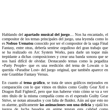
Hablando del
apartado musical del juego
… Nos ha encantado, el
compositor de los temas principales del juego, una leyenda como lo
es
Nobuo Uematsu
conocido por ser el compositor de la saga Final
Fantasy, entre otras, debería sentirse orgulloso del gran trabajo que
se ha realizado en Arc System Works, para darle un toque más
trepidante a dichas composiciones y crear una banda sonora que se
nos hará difícil de olvidar. Destacando temas como la pegadiza
«Party People» que es una reedición del tema de Lowain o la
querida «Paradise Lost» del juego original, que también aparece en
este Granblue Fantasy Versus.
En cuanto al
tema gráfico
, se trata de unos gráficos mejorados en
comparación con lo que vimos en títulos como Guilty Gear Xrd o
Dragon Ball FighterZ, pero que tras haberse visto cómo se va a ver
otro título de la misma compañía como es el esperado Guilty Gear
Strive, se notan atrasados y con falta de fluidez. Aún así que esto no
os alarme, gráficamente
las animaciones son una delicia
y ojalá los
juegos de lucha basados en anime tengan esta calidad como