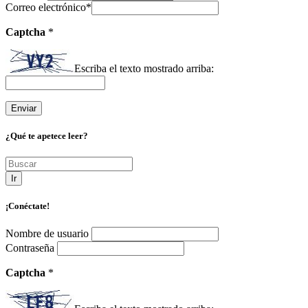
Correo electrónico
*
Captcha
*
Escriba el texto mostrado arriba:
¿Qué te apetece leer?
Ir
¡Conéctate!
Nombre de usuario
Contraseña
Captcha
*