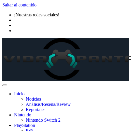
Saltar al contenido
¡Nuestras redes sociales!
Inicio
Noticias
Análisis/Reseña/Review
Reportajes
Nintendo
Nintendo Switch 2
PlayStation
PS5