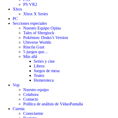
PS VR2
Xbox
Xbox X Series
PC
Secciones especiales
Nuestro Equipo Opina
Tales of Shergiock
Pokémon: Drako’s Version
Ubiverse Worlds
Rincón Gust
5 juegos que…
Más allá
Series y cine
Libros
Juegos de mesa
Teatro
Hemeroteca
Vop
Nuestro equipo
Colabora
Contacto
Política de análisis de VidaoPantalla
Cuenta
Conectarme