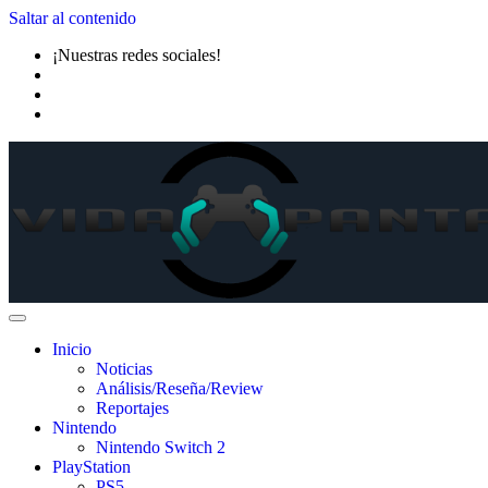
Saltar al contenido
¡Nuestras redes sociales!
Inicio
Noticias
Análisis/Reseña/Review
Reportajes
Nintendo
Nintendo Switch 2
PlayStation
PS5