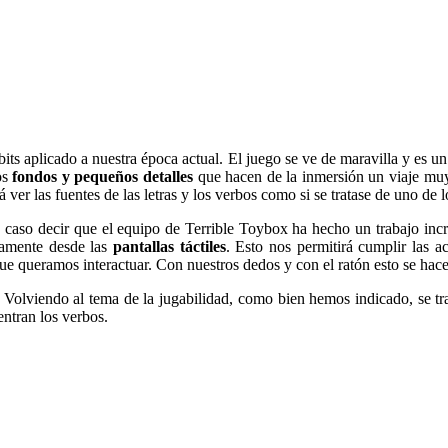
-bits aplicado a nuestra época actual. El juego se ve de maravilla y es un
os
fondos y pequeños detalles
que hacen de la inmersión un viaje muy
 ver las fuentes de las letras y los verbos como si se tratase de uno de 
e caso decir que el equipo de Terrible Toybox ha hecho un trabajo incr
tamente desde las
pantallas táctiles
. Esto nos permitirá cumplir las 
que queramos interactuar. Con nuestros dedos y con el ratón esto se hac
Volviendo al tema de la jugabilidad, como bien hemos indicado, se tra
entran los verbos.