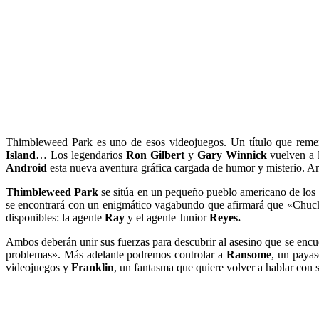
Thimbleweed Park es uno de esos videojuegos. Un título que remem
Island
… Los legendarios
Ron Gilbert
y
Gary Winnick
vuelven a 
Android
esta nueva aventura gráfica cargada de humor y misterio. A
Thimbleweed Park
se sitúa en un pequeño pueblo americano de los 
se encontrará con un enigmático vagabundo que afirmará que «Chuck le
disponibles: la agente
Ray
y el agente Junior
Reyes.
Ambos deberán unir sus fuerzas para descubrir al asesino que se encu
problemas». Más adelante podremos controlar a
Ransome
, un payas
videojuegos y
Franklin
, un fantasma que quiere volver a hablar con s