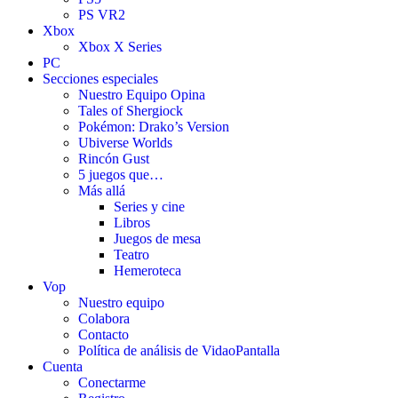
PS VR2
Xbox
Xbox X Series
PC
Secciones especiales
Nuestro Equipo Opina
Tales of Shergiock
Pokémon: Drako’s Version
Ubiverse Worlds
Rincón Gust
5 juegos que…
Más allá
Series y cine
Libros
Juegos de mesa
Teatro
Hemeroteca
Vop
Nuestro equipo
Colabora
Contacto
Política de análisis de VidaoPantalla
Cuenta
Conectarme