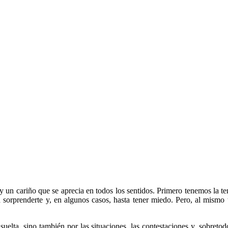
y un cariño que se aprecia en todos los sentidos. Primero tenemos la t
a sorprenderte y, en algunos casos, hasta tener miedo. Pero, al mismo
lta, sino también por las situaciones, las contestaciones y, sobretodo