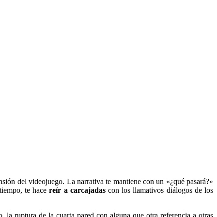
ensión del videojuego. La narrativa te mantiene con un «¿qué pasará?»
 tiempo, te hace
reír a carcajadas
con los llamativos diálogos de los
, la ruptura de la cuarta pared con alguna que otra referencia a otras