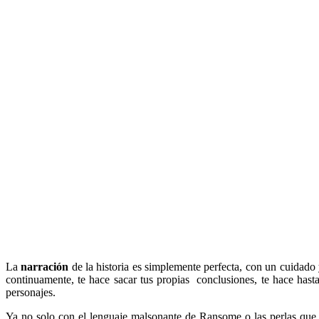
La
narración
de la historia es simplemente perfecta, con un cuidado 
continuamente, te hace sacar tus propias conclusiones, te hace hast
personajes.
Ya no solo con el lenguaje malsonante de Ransome o las perlas que sue