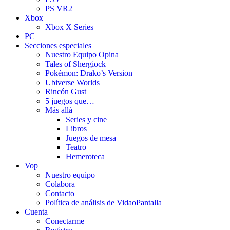
PS VR2
Xbox
Xbox X Series
PC
Secciones especiales
Nuestro Equipo Opina
Tales of Shergiock
Pokémon: Drako’s Version
Ubiverse Worlds
Rincón Gust
5 juegos que…
Más allá
Series y cine
Libros
Juegos de mesa
Teatro
Hemeroteca
Vop
Nuestro equipo
Colabora
Contacto
Política de análisis de VidaoPantalla
Cuenta
Conectarme