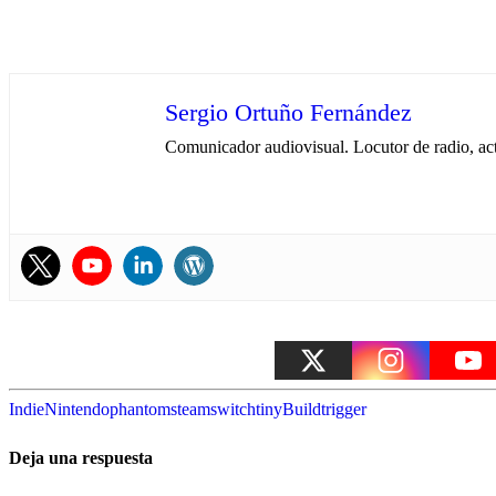
Sergio Ortuño Fernández
Comunicador audiovisual. Locutor de radio, ac
Indie
Nintendo
phantom
steam
switch
tinyBuild
trigger
Deja una respuesta