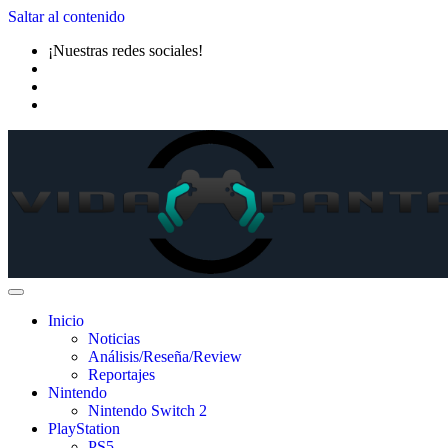
Saltar al contenido
¡Nuestras redes sociales!
Inicio
Noticias
Análisis/Reseña/Review
Reportajes
Nintendo
Nintendo Switch 2
PlayStation
PS5