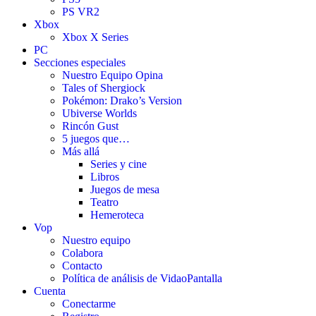
PS VR2
Xbox
Xbox X Series
PC
Secciones especiales
Nuestro Equipo Opina
Tales of Shergiock
Pokémon: Drako’s Version
Ubiverse Worlds
Rincón Gust
5 juegos que…
Más allá
Series y cine
Libros
Juegos de mesa
Teatro
Hemeroteca
Vop
Nuestro equipo
Colabora
Contacto
Política de análisis de VidaoPantalla
Cuenta
Conectarme