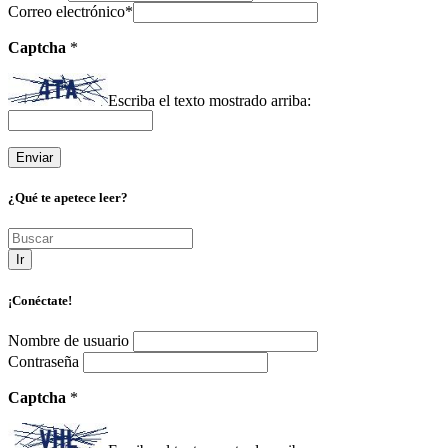
Correo electrónico
*
Captcha
*
Escriba el texto mostrado arriba:
¿Qué te apetece leer?
Ir
¡Conéctate!
Nombre de usuario
Contraseña
Captcha
*