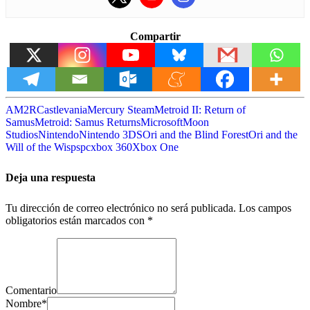
Compartir
AM2R
Castlevania
Mercury Steam
Metroid II: Return of
Samus
Metroid: Samus Returns
Microsoft
Moon
Studios
Nintendo
Nintendo 3DS
Ori and the Blind Forest
Ori and the
Will of the Wisps
pc
xbox 360
Xbox One
Deja una respuesta
Tu dirección de correo electrónico no será publicada.
Los campos
obligatorios están marcados con
*
Comentario
Nombre
*