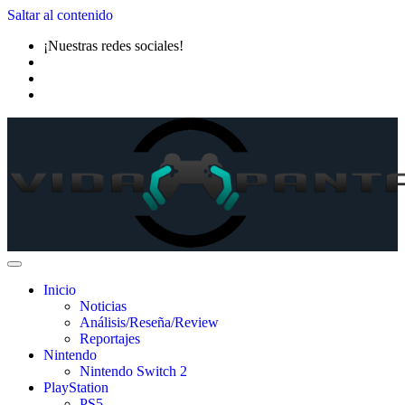
Saltar al contenido
¡Nuestras redes sociales!
Inicio
Noticias
Análisis/Reseña/Review
Reportajes
Nintendo
Nintendo Switch 2
PlayStation
PS5