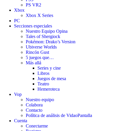
PS VR2
Xbox
Xbox X Series
PC
Secciones especiales
Nuestro Equipo Opina
Tales of Shergiock
Pokémon: Drako’s Version
Ubiverse Worlds
Rincón Gust
5 juegos que…
Más allá
Series y cine
Libros
Juegos de mesa
Teatro
Hemeroteca
Vop
Nuestro equipo
Colabora
Contacto
Política de análisis de VidaoPantalla
Cuenta
Conectarme