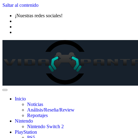
Saltar al contenido
¡Nuestras redes sociales!
Inicio
Noticias
Análisis/Reseña/Review
Reportajes
Nintendo
Nintendo Switch 2
PlayStation
PS5