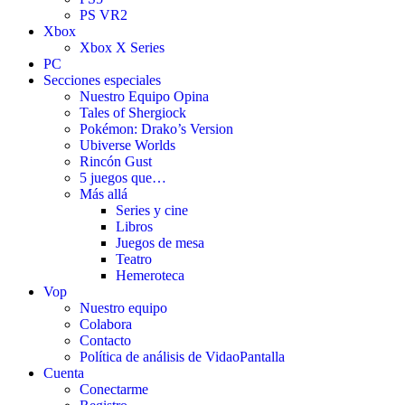
PS VR2
Xbox
Xbox X Series
PC
Secciones especiales
Nuestro Equipo Opina
Tales of Shergiock
Pokémon: Drako’s Version
Ubiverse Worlds
Rincón Gust
5 juegos que…
Más allá
Series y cine
Libros
Juegos de mesa
Teatro
Hemeroteca
Vop
Nuestro equipo
Colabora
Contacto
Política de análisis de VidaoPantalla
Cuenta
Conectarme