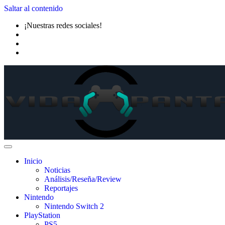
Saltar al contenido
¡Nuestras redes sociales!
Inicio
Noticias
Análisis/Reseña/Review
Reportajes
Nintendo
Nintendo Switch 2
PlayStation
PS5