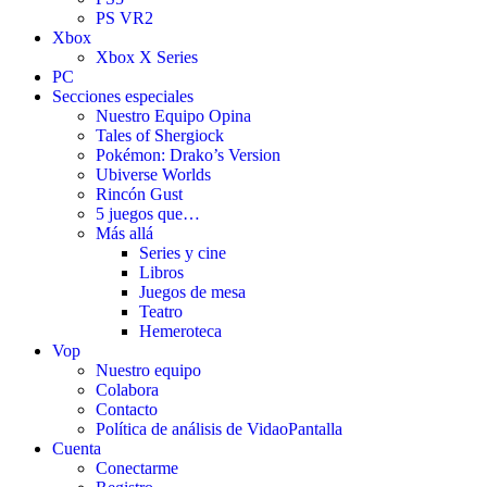
PS VR2
Xbox
Xbox X Series
PC
Secciones especiales
Nuestro Equipo Opina
Tales of Shergiock
Pokémon: Drako’s Version
Ubiverse Worlds
Rincón Gust
5 juegos que…
Más allá
Series y cine
Libros
Juegos de mesa
Teatro
Hemeroteca
Vop
Nuestro equipo
Colabora
Contacto
Política de análisis de VidaoPantalla
Cuenta
Conectarme