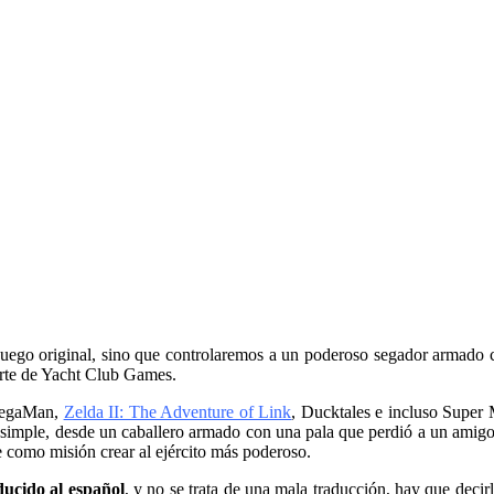
 juego original, sino que controlaremos a un poderoso segador armado 
rte de Yacht Club Games.
egaMan,
Zelda II: The Adventure of Link
, Ducktales e incluso Super 
imple, desde un caballero armado con una pala que perdió a un amigo y
e como misión crear al ejército más poderoso.
ducido al español
, y no se trata de una mala traducción, hay que decir