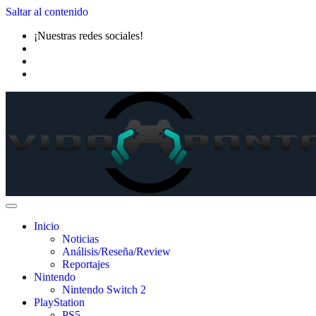
Saltar al contenido
¡Nuestras redes sociales!
Inicio
Noticias
Análisis/Reseña/Review
Reportajes
Nintendo
Nintendo Switch 2
PlayStation
PS5