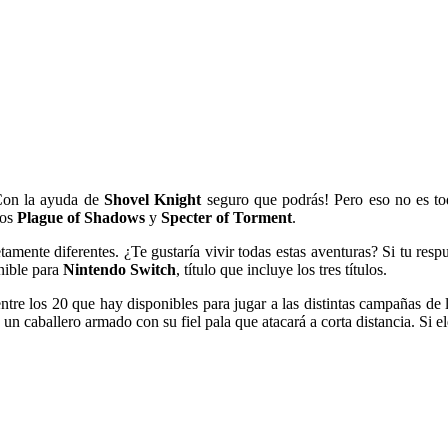
Con la ayuda de
Shovel Knight
seguro que podrás! Pero eso no es tod
mos
Plague of Shadows
y
Specter of Torment
.
nte diferentes. ¿Te gustaría vivir todas estas aventuras? Si tu respue
nible para
Nintendo Switch
, título que incluye los tres títulos.
entre los 20 que hay disponibles para jugar a las distintas campañas d
n caballero armado con su fiel pala que atacará a corta distancia. Si 