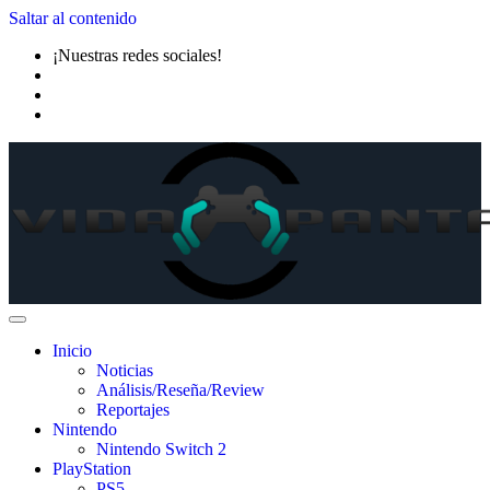
Saltar al contenido
¡Nuestras redes sociales!
Inicio
Noticias
Análisis/Reseña/Review
Reportajes
Nintendo
Nintendo Switch 2
PlayStation
PS5