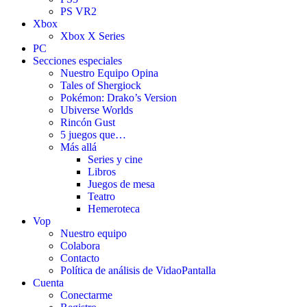
PS VR2
Xbox
Xbox X Series
PC
Secciones especiales
Nuestro Equipo Opina
Tales of Shergiock
Pokémon: Drako’s Version
Ubiverse Worlds
Rincón Gust
5 juegos que…
Más allá
Series y cine
Libros
Juegos de mesa
Teatro
Hemeroteca
Vop
Nuestro equipo
Colabora
Contacto
Política de análisis de VidaoPantalla
Cuenta
Conectarme