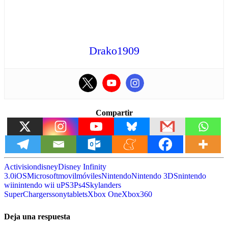
Drako1909
Compartir
Activision
disney
Disney Infinity
3.0
iOS
Microsoft
movil
móviles
Nintendo
Nintendo 3DS
nintendo
wii
nintendo wii u
PS3
Ps4
Skylanders
SuperChargers
sony
tablets
Xbox One
Xbox360
Deja una respuesta