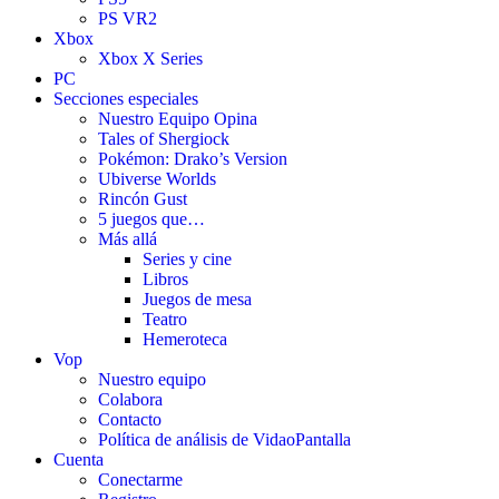
PS VR2
Xbox
Xbox X Series
PC
Secciones especiales
Nuestro Equipo Opina
Tales of Shergiock
Pokémon: Drako’s Version
Ubiverse Worlds
Rincón Gust
5 juegos que…
Más allá
Series y cine
Libros
Juegos de mesa
Teatro
Hemeroteca
Vop
Nuestro equipo
Colabora
Contacto
Política de análisis de VidaoPantalla
Cuenta
Conectarme