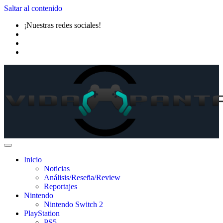
Saltar al contenido
¡Nuestras redes sociales!
Inicio
Noticias
Análisis/Reseña/Review
Reportajes
Nintendo
Nintendo Switch 2
PlayStation
PS5