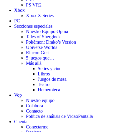
PS VR2
Xbox
Xbox X Series
PC
Secciones especiales
Nuestro Equipo Opina
Tales of Shergiock
Pokémon: Drako’s Version
Ubiverse Worlds
Rincón Gust
5 juegos que…
Más allá
Series y cine
Libros
Juegos de mesa
Teatro
Hemeroteca
Vop
Nuestro equipo
Colabora
Contacto
Política de análisis de VidaoPantalla
Cuenta
Conectarme