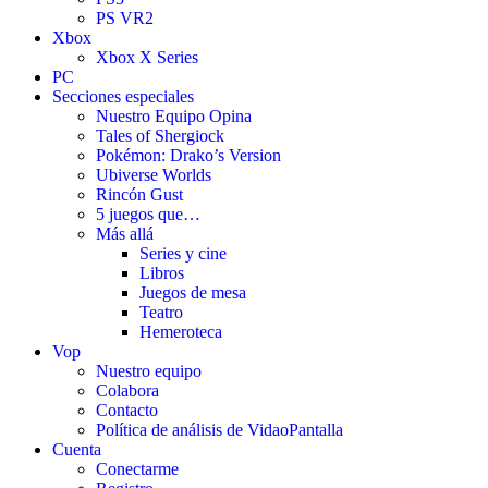
PS VR2
Xbox
Xbox X Series
PC
Secciones especiales
Nuestro Equipo Opina
Tales of Shergiock
Pokémon: Drako’s Version
Ubiverse Worlds
Rincón Gust
5 juegos que…
Más allá
Series y cine
Libros
Juegos de mesa
Teatro
Hemeroteca
Vop
Nuestro equipo
Colabora
Contacto
Política de análisis de VidaoPantalla
Cuenta
Conectarme