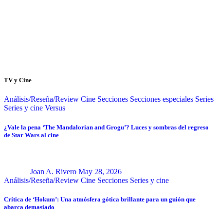
TV y Cine
Análisis/Reseña/Review
Cine
Secciones
Secciones especiales
Series
Series y cine
Versus
¿Vale la pena ‘The Mandalorian and Grogu’? Luces y sombras del regreso
de Star Wars al cine
Joan A. Rivero
May 28, 2026
Análisis/Reseña/Review
Cine
Secciones
Series y cine
Crítica de ‘Hokum’: Una atmósfera gótica brillante para un guión que
abarca demasiado