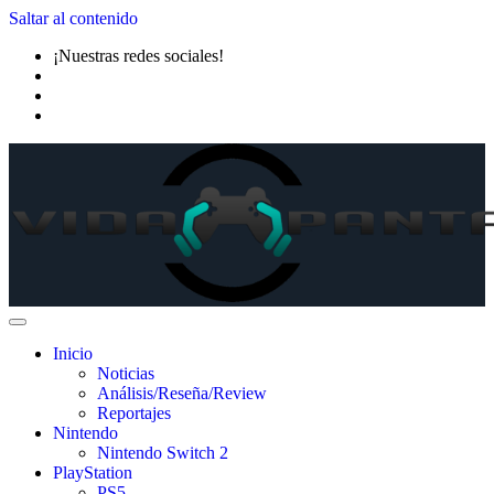
Saltar al contenido
¡Nuestras redes sociales!
Inicio
Noticias
Análisis/Reseña/Review
Reportajes
Nintendo
Nintendo Switch 2
PlayStation
PS5