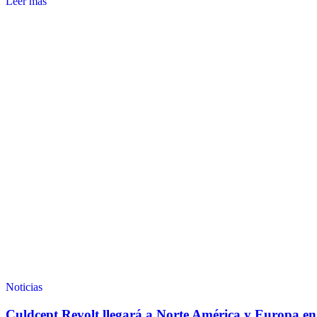
Leer más
Noticias
Culdcept Revolt llegará a Norte América y Europa e