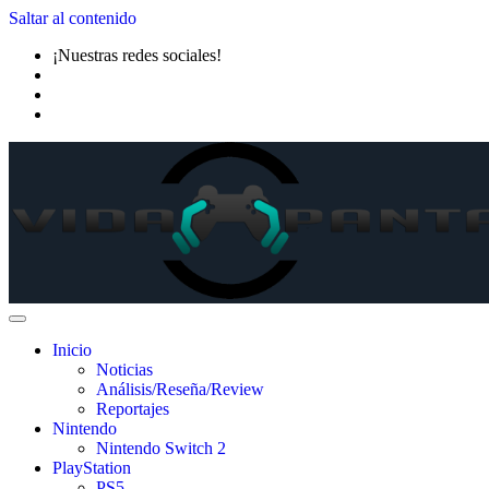
Saltar al contenido
¡Nuestras redes sociales!
Inicio
Noticias
Análisis/Reseña/Review
Reportajes
Nintendo
Nintendo Switch 2
PlayStation
PS5