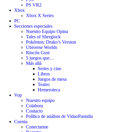
PS VR2
Xbox
Xbox X Series
PC
Secciones especiales
Nuestro Equipo Opina
Tales of Shergiock
Pokémon: Drako’s Version
Ubiverse Worlds
Rincón Gust
5 juegos que…
Más allá
Series y cine
Libros
Juegos de mesa
Teatro
Hemeroteca
Vop
Nuestro equipo
Colabora
Contacto
Política de análisis de VidaoPantalla
Cuenta
Conectarme