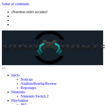
Saltar al contenido
¡Nuestras redes sociales!
Inicio
Noticias
Análisis/Reseña/Review
Reportajes
Nintendo
Nintendo Switch 2
PlayStation
PS5