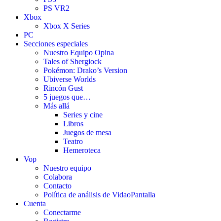
PS VR2
Xbox
Xbox X Series
PC
Secciones especiales
Nuestro Equipo Opina
Tales of Shergiock
Pokémon: Drako’s Version
Ubiverse Worlds
Rincón Gust
5 juegos que…
Más allá
Series y cine
Libros
Juegos de mesa
Teatro
Hemeroteca
Vop
Nuestro equipo
Colabora
Contacto
Política de análisis de VidaoPantalla
Cuenta
Conectarme