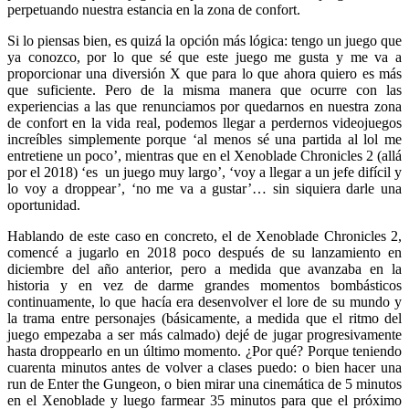
perpetuando nuestra estancia en la zona de confort.
Si lo piensas bien, es quizá la opción más lógica: tengo un juego que
ya conozco, por lo que sé que este juego me gusta y me va a
proporcionar una diversión X que para lo que ahora quiero es más
que suficiente. Pero de la misma manera que ocurre con las
experiencias a las que renunciamos por quedarnos en nuestra zona
de confort en la vida real, podemos llegar a perdernos videojuegos
increíbles simplemente porque ‘al menos sé una partida al lol me
entretiene un poco’, mientras que en el Xenoblade Chronicles 2 (allá
por el 2018) ‘es un juego muy largo’, ‘voy a llegar a un jefe difícil y
lo voy a droppear’, ‘no me va a gustar’… sin siquiera darle una
oportunidad.
Hablando de este caso en concreto, el de Xenoblade Chronicles 2,
comencé a jugarlo en 2018 poco después de su lanzamiento en
diciembre del año anterior, pero a medida que avanzaba en la
historia y en vez de darme grandes momentos bombásticos
continuamente, lo que hacía era desenvolver el lore de su mundo y
la trama entre personajes (básicamente, a medida que el ritmo del
juego empezaba a ser más calmado) dejé de jugar progresivamente
hasta droppearlo en un último momento. ¿Por qué? Porque teniendo
cuarenta minutos antes de volver a clases puedo: o bien hacer una
run de Enter the Gungeon, o bien mirar una cinemática de 5 minutos
en el Xenoblade y luego farmear 35 minutos para que el próximo