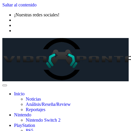
Saltar al contenido
¡Nuestras redes sociales!
Inicio
Noticias
Análisis/Reseña/Review
Reportajes
Nintendo
Nintendo Switch 2
PlayStation
PS5