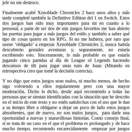
jefe no me destroce.
Finalmente acabé Xenoblade Chronicles 2 hace unos años y más
tarde completé también la Definitive Edition del 1 en Switch. Estos
dos juegos han sido muy importantes para mi en cuanto a lo
personal, a parte de ser dos de mis juegos favoritos me han abierto
las puertas para jugar a más juegos del estilo y también a saber qué
tipo de cosas quiero en los RPG. Si no me hubiera, por raro que
suene ‘obligado’ a empezar Xenoblade Chronicles 2, nunca habría
descubierto geniales aventuras y, seguramente, no estaría
escribiendo esto. Sinceramente, lo más probable es que estaría
jugando cinco partidas al día de League of Legends haciendo
descansos de tilt para jugar unas runs de Isaac (Mirando en
retrospectiva creo que tomé la decisión correcta).
Y no digo que estos juegos sean malos, ni mucho menos, de hecho
sigo volviendo a ellos regularmente pero con una mayor
moderación. Dicho lo dicho, desde aquí recomiendo a todas las
personas que se sientan identificadas con la situación que he descrito
en el inicio de este texto y no estén satisfechas con el uso que le dan
a su tiempo libre a obligarse a dejar un poco de lado estos juegos
absorbentes, que de nuevo, no son malos juegos, para darle una
oportunidad a nuevas y maravillosas historias. Como consejo final,
si se trata de un caso en el que el problema es prolongado y de hace
mucho tiempo, recomiendo encarecidamente empezar por juegos