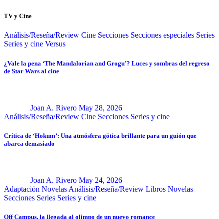
TV y Cine
Análisis/Reseña/Review
Cine
Secciones
Secciones especiales
Series
Series y cine
Versus
¿Vale la pena ‘The Mandalorian and Grogu’? Luces y sombras del regreso
de Star Wars al cine
Joan A. Rivero
May 28, 2026
Análisis/Reseña/Review
Cine
Secciones
Series y cine
Crítica de ‘Hokum’: Una atmósfera gótica brillante para un guión que
abarca demasiado
Joan A. Rivero
May 24, 2026
Adaptación Novelas
Análisis/Reseña/Review
Libros
Novelas
Secciones
Series
Series y cine
Off Campus, la llegada al olimpo de un nuevo romance