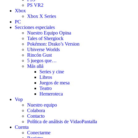
PS VR2
Xbox
Xbox X Series
PC
Secciones especiales
Nuestro Equipo Opina
Tales of Shergiock
Pokémon: Drako’s Version
Ubiverse Worlds
Rincón Gust
5 juegos que…
Más allá
Series y cine
Libros
Juegos de mesa
Teatro
Hemeroteca
Vop
Nuestro equipo
Colabora
Contacto
Política de análisis de VidaoPantalla
Cuenta
Conectarme