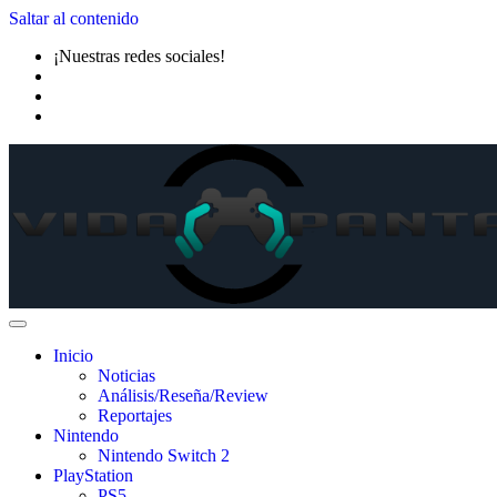
Saltar al contenido
¡Nuestras redes sociales!
Inicio
Noticias
Análisis/Reseña/Review
Reportajes
Nintendo
Nintendo Switch 2
PlayStation
PS5