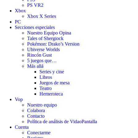
PS VR2
Xbox
Xbox X Series
PC
Secciones especiales
Nuestro Equipo Opina
Tales of Shergiock
Pokémon: Drako’s Version
Ubiverse Worlds
Rincón Gust
5 juegos que…
Más allá
Series y cine
Libros
Juegos de mesa
Teatro
Hemeroteca
Vop
Nuestro equipo
Colabora
Contacto
Política de análisis de VidaoPantalla
Cuenta
Conectarme