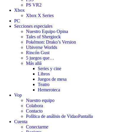
PS VR2
Xbox
Xbox X Series
PC
Secciones especiales
Nuestro Equipo Opina
Tales of Shergiock
Pokémon: Drako’s Version
Ubiverse Worlds
Rincón Gust
5 juegos que…
Más allá
Series y cine
Libros
Juegos de mesa
Teatro
Hemeroteca
Vop
Nuestro equipo
Colabora
Contacto
Política de análisis de VidaoPantalla
Cuenta
Conectarme