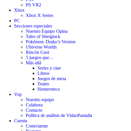
PS VR2
Xbox
Xbox X Series
PC
Secciones especiales
Nuestro Equipo Opina
Tales of Shergiock
Pokémon: Drako’s Version
Ubiverse Worlds
Rincón Gust
5 juegos que…
Más allá
Series y cine
Libros
Juegos de mesa
Teatro
Hemeroteca
Vop
Nuestro equipo
Colabora
Contacto
Política de análisis de VidaoPantalla
Cuenta
Conectarme