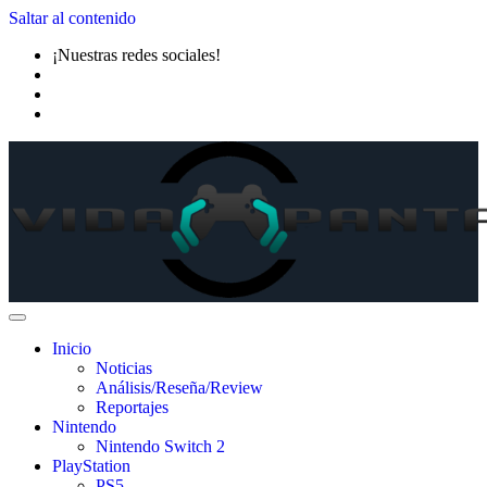
Saltar al contenido
¡Nuestras redes sociales!
Inicio
Noticias
Análisis/Reseña/Review
Reportajes
Nintendo
Nintendo Switch 2
PlayStation
PS5