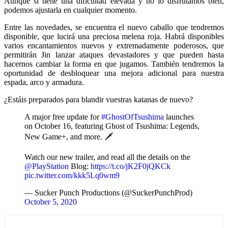
Aunque si tiene una dificultad elevada y no lo disfrutamos bien,
podemos ajustarla en cualquier momento.
Entre las novedades, se encuentra el nuevo caballo que tendremos
disponible, que lucirá una preciosa melena roja. Habrá disponibles
varios encantamientos nuevos y extremadamente poderosos, que
permitirán Jin lanzar ataques devastadores y que pueden hasta
hacernos cambiar la forma en que jugamos. También tendremos la
oportunidad de desbloquear una mejora adicional para nuestra
espada, arco y armadura.
¿Estáis preparados para blandir vuestras katanas de nuevo?
A major free update for
#GhostOfTsushima
launches
on October 16, featuring Ghost of Tsushima: Legends,
New Game+, and more. 🗡️
Watch our new trailer, and read all the details on the
@PlayStation
Blog:
https://t.co/jK2F0jQKCk
pic.twitter.com/kkk5Lq0wm9
— Sucker Punch Productions (@SuckerPunchProd)
October 5, 2020