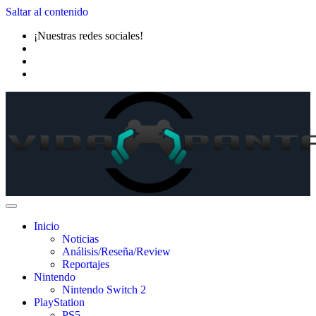
Saltar al contenido
¡Nuestras redes sociales!
Inicio
Noticias
Análisis/Reseña/Review
Reportajes
Nintendo
Nintendo Switch 2
PlayStation
PS5