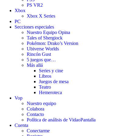
PS VR2
Xbox
Xbox X Series
PC
Secciones especiales
Nuestro Equipo Opina
Tales of Shergiock
Pokémon: Drako’s Version
Ubiverse Worlds
Rincón Gust
5 juegos que…
Más allá
Series y cine
Libros
Juegos de mesa
Teatro
Hemeroteca
Vop
Nuestro equipo
Colabora
Contacto
Política de análisis de VidaoPantalla
Cuenta
Conectarme