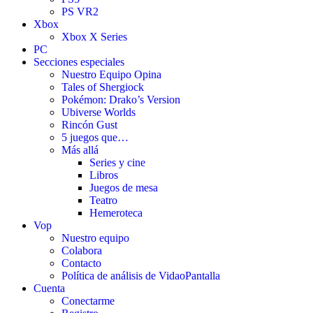
PS VR2
Xbox
Xbox X Series
PC
Secciones especiales
Nuestro Equipo Opina
Tales of Shergiock
Pokémon: Drako’s Version
Ubiverse Worlds
Rincón Gust
5 juegos que…
Más allá
Series y cine
Libros
Juegos de mesa
Teatro
Hemeroteca
Vop
Nuestro equipo
Colabora
Contacto
Política de análisis de VidaoPantalla
Cuenta
Conectarme