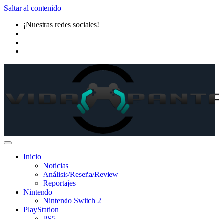
Saltar al contenido
¡Nuestras redes sociales!
Inicio
Noticias
Análisis/Reseña/Review
Reportajes
Nintendo
Nintendo Switch 2
PlayStation
PS5