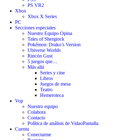
PS VR2
Xbox
Xbox X Series
PC
Secciones especiales
Nuestro Equipo Opina
Tales of Shergiock
Pokémon: Drako’s Version
Ubiverse Worlds
Rincón Gust
5 juegos que…
Más allá
Series y cine
Libros
Juegos de mesa
Teatro
Hemeroteca
Vop
Nuestro equipo
Colabora
Contacto
Política de análisis de VidaoPantalla
Cuenta
Conectarme