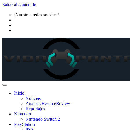
Saltar al contenido
¡Nuestras redes sociales!
Inicio
Noticias
Análisis/Reseña/Review
Reportajes
Nintendo
Nintendo Switch 2
PlayStation
PS5