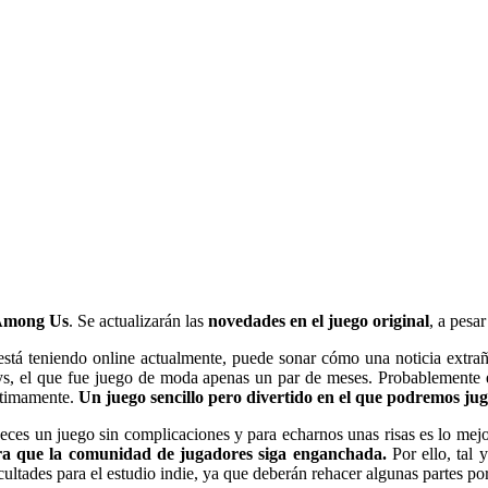
mong Us
. Se actualizarán las
novedades en el juego original
, a pesa
stá teniendo online actualmente, puede sonar cómo una noticia extra
ys, el que fue juego de moda apenas un par de meses. Probablemente e
últimamente.
Un juego sencillo pero divertido en el que podremos jug
ces un juego sin complicaciones y para echarnos unas risas es lo mej
ara que la comunidad de jugadores siga enganchada.
Por ello, tal 
icultades para el estudio indie, ya que deberán rehacer algunas partes p