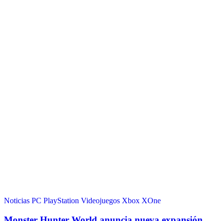
Noticias
PC
PlayStation
Videojuegos
Xbox
XOne
Monster Hunter World anuncia nueva expansión