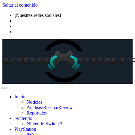
Saltar al contenido
¡Nuestras redes sociales!
Inicio
Noticias
Análisis/Reseña/Review
Reportajes
Nintendo
Nintendo Switch 2
PlayStation
PS5