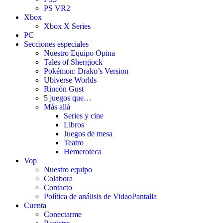
PS VR2
Xbox
Xbox X Series
PC
Secciones especiales
Nuestro Equipo Opina
Tales of Shergiock
Pokémon: Drako’s Version
Ubiverse Worlds
Rincón Gust
5 juegos que…
Más allá
Series y cine
Libros
Juegos de mesa
Teatro
Hemeroteca
Vop
Nuestro equipo
Colabora
Contacto
Política de análisis de VidaoPantalla
Cuenta
Conectarme