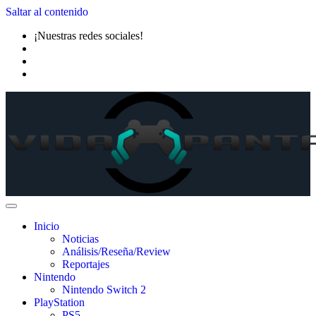
Saltar al contenido
¡Nuestras redes sociales!
Inicio
Noticias
Análisis/Reseña/Review
Reportajes
Nintendo
Nintendo Switch 2
PlayStation
PS5