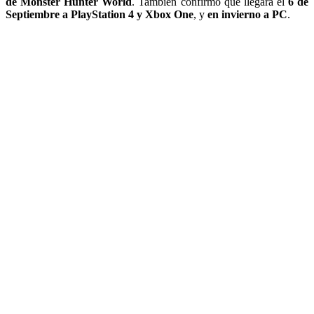
de Monster Hunter World
. También confirmó que llegará el
6 de
Septiembre a PlayStation 4 y Xbox One
, y
en invierno a PC
.