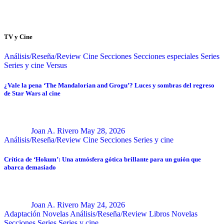
TV y Cine
Análisis/Reseña/Review
Cine
Secciones
Secciones especiales
Series
Series y cine
Versus
¿Vale la pena ‘The Mandalorian and Grogu’? Luces y sombras del regreso
de Star Wars al cine
Joan A. Rivero
May 28, 2026
Análisis/Reseña/Review
Cine
Secciones
Series y cine
Crítica de ‘Hokum’: Una atmósfera gótica brillante para un guión que
abarca demasiado
Joan A. Rivero
May 24, 2026
Adaptación Novelas
Análisis/Reseña/Review
Libros
Novelas
Secciones
Series
Series y cine