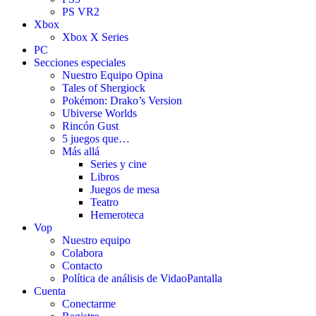
PS VR2
Xbox
Xbox X Series
PC
Secciones especiales
Nuestro Equipo Opina
Tales of Shergiock
Pokémon: Drako’s Version
Ubiverse Worlds
Rincón Gust
5 juegos que…
Más allá
Series y cine
Libros
Juegos de mesa
Teatro
Hemeroteca
Vop
Nuestro equipo
Colabora
Contacto
Política de análisis de VidaoPantalla
Cuenta
Conectarme