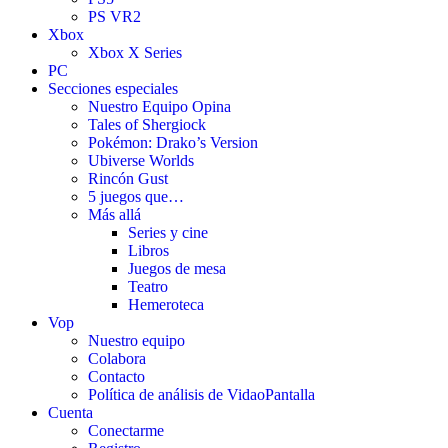
PS VR2
Xbox
Xbox X Series
PC
Secciones especiales
Nuestro Equipo Opina
Tales of Shergiock
Pokémon: Drako’s Version
Ubiverse Worlds
Rincón Gust
5 juegos que…
Más allá
Series y cine
Libros
Juegos de mesa
Teatro
Hemeroteca
Vop
Nuestro equipo
Colabora
Contacto
Política de análisis de VidaoPantalla
Cuenta
Conectarme