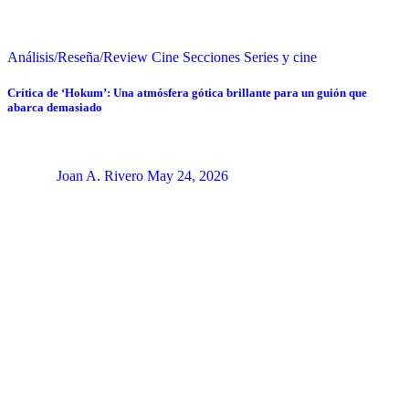
Análisis/Reseña/Review
Cine
Secciones
Series y cine
Crítica de ‘Hokum’: Una atmósfera gótica brillante para un guión que
abarca demasiado
Joan A. Rivero
May 24, 2026