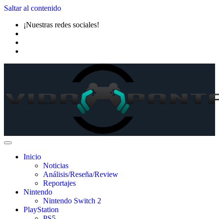
Saltar al contenido
¡Nuestras redes sociales!
Inicio
Noticias
Análisis/Reseña/Review
Reportajes
Nintendo
Nintendo Switch 2
PlayStation
PS5