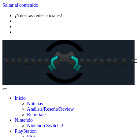
Saltar al contenido
¡Nuestras redes sociales!
Inicio
Noticias
Análisis/Reseña/Review
Reportajes
Nintendo
Nintendo Switch 2
PlayStation
PS5