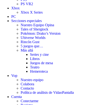
PS VR2
Xbox
Xbox X Series
PC
Secciones especiales
Nuestro Equipo Opina
Tales of Shergiock
Pokémon: Drako’s Version
Ubiverse Worlds
Rincón Gust
5 juegos que…
Más allá
Series y cine
Libros
Juegos de mesa
Teatro
Hemeroteca
Vop
Nuestro equipo
Colabora
Contacto
Política de análisis de VidaoPantalla
Cuenta
Conectarme