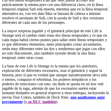
Las dos líneas temporales a las que Max puede acceder son
prácticamente la misma pero con una diferencia clave, en la línea
temporal original Safi está muerta, mientras que en la línea temporal
alternativa no, con ese dato Max se lanzará de cabeza a intentar
resolver el asesinato de Safi, con la ayuda de Safi y dos versiones
diferentes de cada uno de los personajes.
La mayor sorpresa jugable y el gimmick principal de este Life is
Strange será el cambio entre estas dos líneas temporales y es que en
cada mapa habrá ciertos puntos para saltar entre líneas temporales y
es que diferentes elementos, tanto principales como secundarios,
serán muy diferentes entre las dos y tendremos que jugar con ellos
no solo físicamente, sino también oyendo desde la otra línea
temporal, entre otras cosas.
La base de este Life is Strange es la misma que los anteriores,
exploración de diferentes escenarios, usar el gimmick y seguir la
historia, pero sí que es verdad que aunque narrativamente sirva más
o menos, comparar el rebobinar, los poderes telepáticos y los
poderes de emociones con esto, sin duda se queda en un low end
jugable de la saga, además de que los escenarios suelen estar
bastante limitados en general respecto a otras entregas, incluyendo la
previa True Colors, también de Deck Nine,
que analizamos aquí
previamente
(
y su DLC también
).