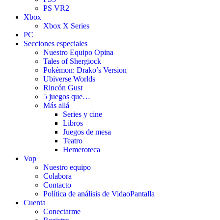
PS VR2
Xbox
Xbox X Series
PC
Secciones especiales
Nuestro Equipo Opina
Tales of Shergiock
Pokémon: Drako’s Version
Ubiverse Worlds
Rincón Gust
5 juegos que…
Más allá
Series y cine
Libros
Juegos de mesa
Teatro
Hemeroteca
Vop
Nuestro equipo
Colabora
Contacto
Política de análisis de VidaoPantalla
Cuenta
Conectarme