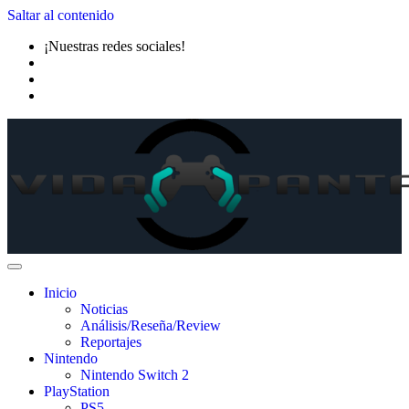
Saltar al contenido
¡Nuestras redes sociales!
Inicio
Noticias
Análisis/Reseña/Review
Reportajes
Nintendo
Nintendo Switch 2
PlayStation
PS5