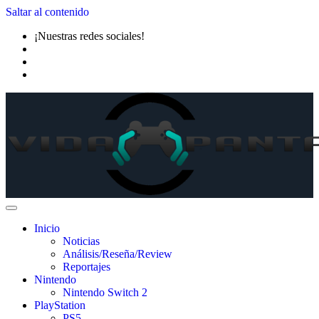
Saltar al contenido
¡Nuestras redes sociales!
Inicio
Noticias
Análisis/Reseña/Review
Reportajes
Nintendo
Nintendo Switch 2
PlayStation
PS5