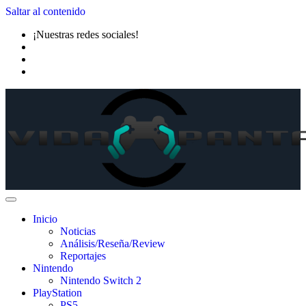
Saltar al contenido
¡Nuestras redes sociales!
Inicio
Noticias
Análisis/Reseña/Review
Reportajes
Nintendo
Nintendo Switch 2
PlayStation
PS5