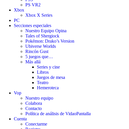
PS VR2
Xbox
Xbox X Series
PC
Secciones especiales
Nuestro Equipo Opina
Tales of Shergiock
Pokémon: Drako’s Version
Ubiverse Worlds
Rincón Gust
5 juegos que…
Más allá
Series y cine
Libros
Juegos de mesa
Teatro
Hemeroteca
Vop
Nuestro equipo
Colabora
Contacto
Política de análisis de VidaoPantalla
Cuenta
Conectarme