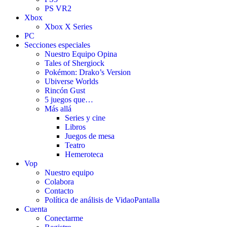
PS VR2
Xbox
Xbox X Series
PC
Secciones especiales
Nuestro Equipo Opina
Tales of Shergiock
Pokémon: Drako’s Version
Ubiverse Worlds
Rincón Gust
5 juegos que…
Más allá
Series y cine
Libros
Juegos de mesa
Teatro
Hemeroteca
Vop
Nuestro equipo
Colabora
Contacto
Política de análisis de VidaoPantalla
Cuenta
Conectarme