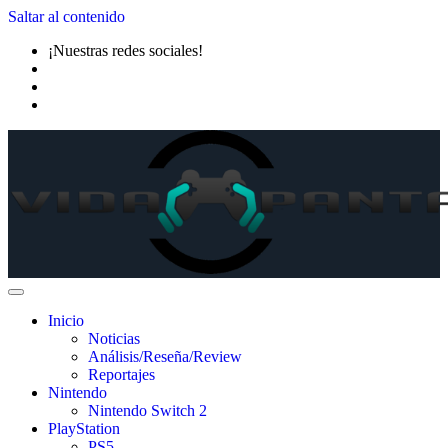
Saltar al contenido
¡Nuestras redes sociales!
Inicio
Noticias
Análisis/Reseña/Review
Reportajes
Nintendo
Nintendo Switch 2
PlayStation
PS5