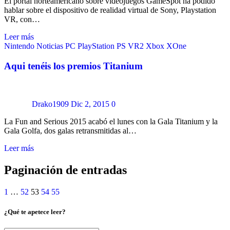
El portal norteamericano sobre videojuegos GameSpot ha podido
hablar sobre el dispositivo de realidad virtual de Sony, Playstation
VR, con…
Leer más
Nintendo
Noticias
PC
PlayStation
PS VR2
Xbox
XOne
Aqui tenéis los premios Titanium
Drako1909
Dic 2, 2015
0
La Fun and Serious 2015 acabó el lunes con la Gala Titanium y la
Gala Golfa, dos galas retransmitidas al…
Leer más
Paginación de entradas
1
…
52
53
54
55
¿Qué te apetece leer?