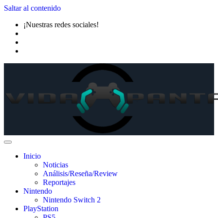
Saltar al contenido
¡Nuestras redes sociales!
Inicio
Noticias
Análisis/Reseña/Review
Reportajes
Nintendo
Nintendo Switch 2
PlayStation
PS5