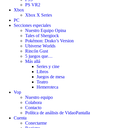
PS VR2
Xbox
Xbox X Series
PC
Secciones especiales
Nuestro Equipo Opina
Tales of Shergiock
Pokémon: Drako’s Version
Ubiverse Worlds
Rincón Gust
5 juegos que…
Más allá
Series y cine
Libros
Juegos de mesa
Teatro
Hemeroteca
Vop
Nuestro equipo
Colabora
Contacto
Política de análisis de VidaoPantalla
Cuenta
Conectarme