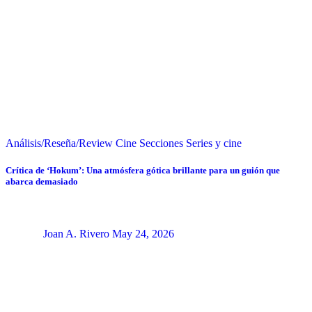
Análisis/Reseña/Review
Cine
Secciones
Series y cine
Crítica de ‘Hokum’: Una atmósfera gótica brillante para un guión que
abarca demasiado
Joan A. Rivero
May 24, 2026