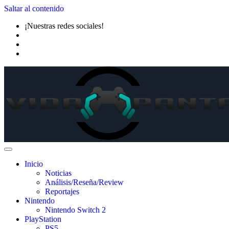
Saltar al contenido
¡Nuestras redes sociales!
Inicio
Noticias
Análisis/Reseña/Review
Reportajes
Nintendo
Nintendo Switch 2
PlayStation
PS5