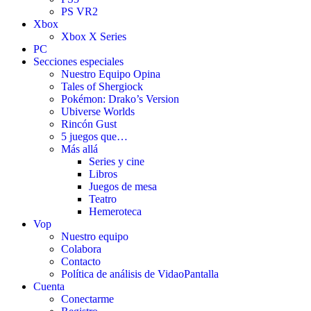
PS VR2
Xbox
Xbox X Series
PC
Secciones especiales
Nuestro Equipo Opina
Tales of Shergiock
Pokémon: Drako’s Version
Ubiverse Worlds
Rincón Gust
5 juegos que…
Más allá
Series y cine
Libros
Juegos de mesa
Teatro
Hemeroteca
Vop
Nuestro equipo
Colabora
Contacto
Política de análisis de VidaoPantalla
Cuenta
Conectarme