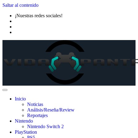
Saltar al contenido
¡Nuestras redes sociales!
Inicio
Noticias
Análisis/Reseña/Review
Reportajes
Nintendo
Nintendo Switch 2
PlayStation
PS5