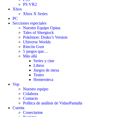
PS VR2
Xbox
Xbox X Series
PC
Secciones especiales
Nuestro Equipo Opina
Tales of Shergiock
Pokémon: Drako’s Version
Ubiverse Worlds
Rincón Gust
5 juegos que…
Más allá
Series y cine
Libros
Juegos de mesa
Teatro
Hemeroteca
Vop
Nuestro equipo
Colabora
Contacto
Política de análisis de VidaoPantalla
Cuenta
Conectarme