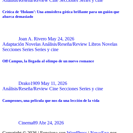
Análisis/Reseña/Review
Cine
Secciones
Series y cine
Crítica de ‘Hokum’: Una atmósfera gótica brillante para un guión que
abarca demasiado
Joan A. Rivero
May 24, 2026
Adaptación Novelas
Análisis/Reseña/Review
Libros
Novelas
Secciones
Series
Series y cine
Off Campus, la llegada al olimpo de un nuevo romance
Drako1909
May 11, 2026
Análisis/Reseña/Review
Cine
Secciones
Series y cine
Campeones, una película que nos da una lección de la vida
Cinema89
Abr 24, 2026
Copyright © 2026 | Funciona con
WordPress
|
NewsExo
por