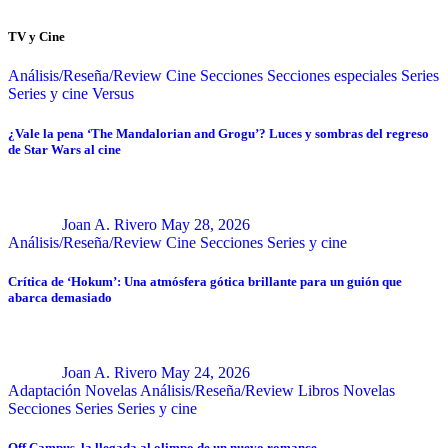
TV y Cine
Análisis/Reseña/Review
Cine
Secciones
Secciones especiales
Series
Series y cine
Versus
¿Vale la pena ‘The Mandalorian and Grogu’? Luces y sombras del regreso
de Star Wars al cine
Joan A. Rivero
May 28, 2026
Análisis/Reseña/Review
Cine
Secciones
Series y cine
Crítica de ‘Hokum’: Una atmósfera gótica brillante para un guión que
abarca demasiado
Joan A. Rivero
May 24, 2026
Adaptación Novelas
Análisis/Reseña/Review
Libros
Novelas
Secciones
Series
Series y cine
Off Campus, la llegada al olimpo de un nuevo romance