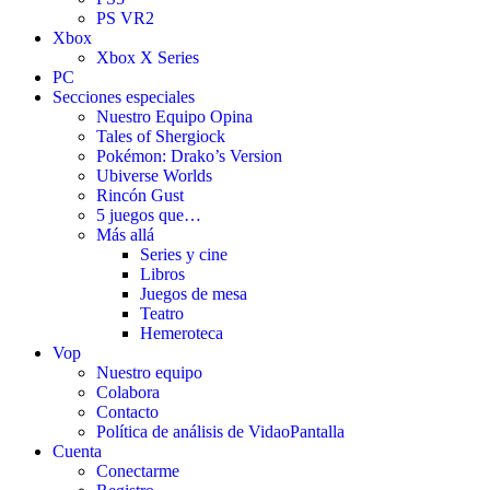
PS VR2
Xbox
Xbox X Series
PC
Secciones especiales
Nuestro Equipo Opina
Tales of Shergiock
Pokémon: Drako’s Version
Ubiverse Worlds
Rincón Gust
5 juegos que…
Más allá
Series y cine
Libros
Juegos de mesa
Teatro
Hemeroteca
Vop
Nuestro equipo
Colabora
Contacto
Política de análisis de VidaoPantalla
Cuenta
Conectarme