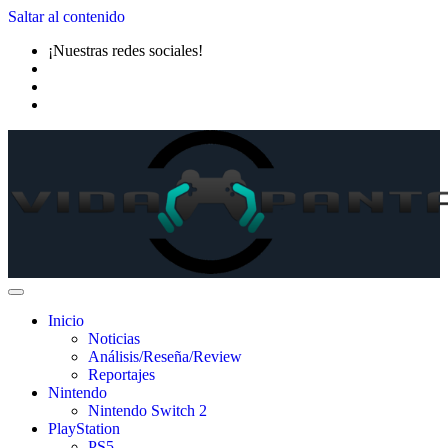
Saltar al contenido
¡Nuestras redes sociales!
Inicio
Noticias
Análisis/Reseña/Review
Reportajes
Nintendo
Nintendo Switch 2
PlayStation
PS5