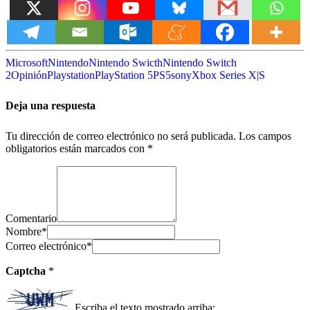
Microsoft
Nintendo
Nintendo Swicth
Nintendo Switch
2
Opinión
Playstation
PlayStation 5
PS5
sony
Xbox Series X|S
Deja una respuesta
Tu dirección de correo electrónico no será publicada.
Los campos
obligatorios están marcados con
*
Comentario
Nombre
*
Correo electrónico
*
Captcha
*
Escriba el texto mostrado arriba: