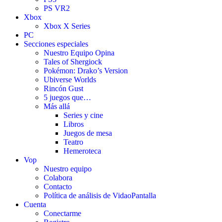
PS VR2
Xbox
Xbox X Series
PC
Secciones especiales
Nuestro Equipo Opina
Tales of Shergiock
Pokémon: Drako’s Version
Ubiverse Worlds
Rincón Gust
5 juegos que…
Más allá
Series y cine
Libros
Juegos de mesa
Teatro
Hemeroteca
Vop
Nuestro equipo
Colabora
Contacto
Política de análisis de VidaoPantalla
Cuenta
Conectarme