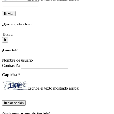
¿Qué te apetece leer?
Ir
¡Conéctate!
Nombre de usuario
Contraseña
Captcha
*
Escriba el texto mostrado arriba:
¡Visita nuestro canal de YouTube!