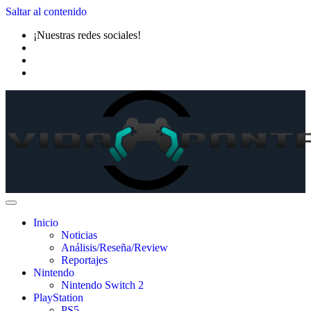
Saltar al contenido
¡Nuestras redes sociales!
Inicio
Noticias
Análisis/Reseña/Review
Reportajes
Nintendo
Nintendo Switch 2
PlayStation
PS5