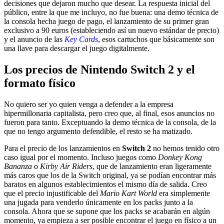
decisiones que dejaron mucho que desear. La respuesta inicial del
público, entre la que me incluyo, no fue buena: una demo técnica de
la consola hecha juego de pago, el lanzamiento de su primer gran
exclusivo a 90 euros (estableciendo así un nuevo estándar de precio)
y el anuncio de las
Key Cards
, esos cartuchos que básicamente son
una llave para descargar el juego digitalmente.
Los precios de Nintendo Switch 2 y el
formato físico
No quiero ser yo quien venga a defender a la empresa
hipermillonaria capitalista, pero creo que, al final, esos anuncios no
fueron para tanto. Exceptuando la demo técnica de la consola, de la
que no tengo argumento defendible, el resto se ha matizado.
Para el precio de los lanzamientos en
Switch 2
no hemos tenido otro
caso igual por el momento. Incluso juegos como
Donkey Kong
Bananza
o
Kirby Air Riders
, que de lanzamiento eran ligeramente
más caros que los de la Switch original, ya se podían encontrar más
baratos en algunos establecimientos el mismo día de salida. Creo
que el precio injustificable del
Mario Kart World
era simplemente
una jugada para venderlo únicamente en los packs junto a la
consola. Ahora que se supone que los packs se acabarán en algún
momento, ya empieza a ser posible encontrar el juego en físico a un