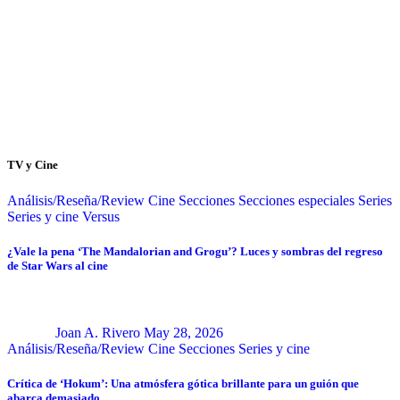
TV y Cine
Análisis/Reseña/Review
Cine
Secciones
Secciones especiales
Series
Series y cine
Versus
¿Vale la pena ‘The Mandalorian and Grogu’? Luces y sombras del regreso
de Star Wars al cine
Joan A. Rivero
May 28, 2026
Análisis/Reseña/Review
Cine
Secciones
Series y cine
Crítica de ‘Hokum’: Una atmósfera gótica brillante para un guión que
abarca demasiado