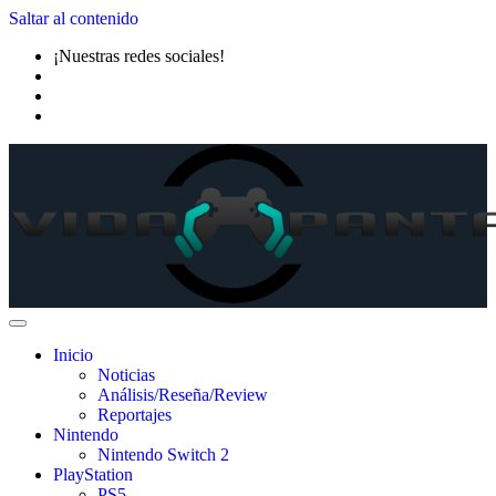
Saltar al contenido
¡Nuestras redes sociales!
Inicio
Noticias
Análisis/Reseña/Review
Reportajes
Nintendo
Nintendo Switch 2
PlayStation
PS5