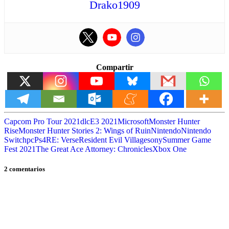
Drako1909
Compartir
Capcom Pro Tour 2021
dlc
E3 2021
Microsoft
Monster Hunter
Rise
Monster Hunter Stories 2: Wings of Ruin
Nintendo
Nintendo
Switch
pc
Ps4
RE: Verse
Resident Evil Village
sony
Summer Game
Fest 2021
The Great Ace Attorney: Chronicles
Xbox One
2 comentarios