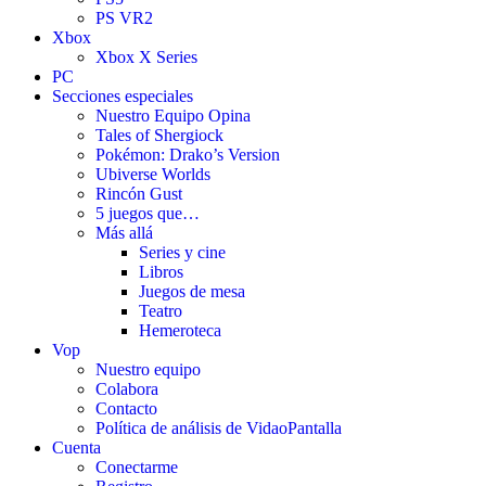
PS VR2
Xbox
Xbox X Series
PC
Secciones especiales
Nuestro Equipo Opina
Tales of Shergiock
Pokémon: Drako’s Version
Ubiverse Worlds
Rincón Gust
5 juegos que…
Más allá
Series y cine
Libros
Juegos de mesa
Teatro
Hemeroteca
Vop
Nuestro equipo
Colabora
Contacto
Política de análisis de VidaoPantalla
Cuenta
Conectarme