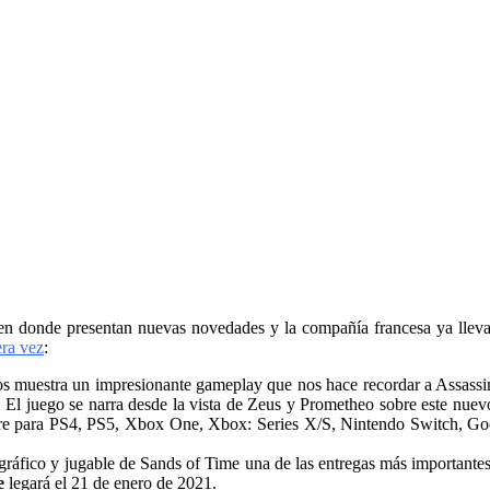
 en donde presentan nuevas novedades y la compañía francesa ya llev
era vez
:
s muestra un impresionante gameplay que nos hace recordar a Assassi
El juego se narra desde la vista de Zeus y Prometheo sobre este nuevo
bre para PS4, PS5, Xbox One, Xbox: Series X/S, Nintendo Switch, Goo
e gráfico y jugable de Sands of Time una de las entregas más important
e
legará el 21 de enero de 2021.