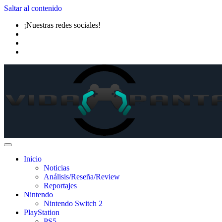
Saltar al contenido
¡Nuestras redes sociales!
Inicio
Noticias
Análisis/Reseña/Review
Reportajes
Nintendo
Nintendo Switch 2
PlayStation
PS5