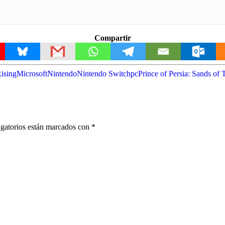
Compartir
ising
Microsoft
Nintendo
Nintendo Switch
pc
Prince of Persia: Sands o
gatorios están marcados con
*