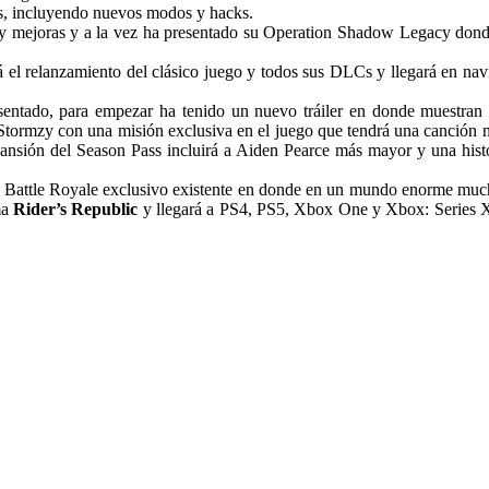
s, incluyendo nuevos modos y hacks.
y mejoras y a la vez ha presentado su Operation Shadow Legacy donde 
á el relanzamiento del clásico juego y todos sus DLCs y llegará en n
ntado, para empezar ha tenido un nuevo tráiler en donde muestran a
o Stormzy con una misión exclusiva en el juego que tendrá una canció
pansión del Season Pass incluirá a Aiden Pearce más mayor y una hist
r Battle Royale exclusivo existente en donde en un mundo enorme much
ma
Rider’s Republic
y llegará a PS4, PS5, Xbox One y Xbox: Series X 