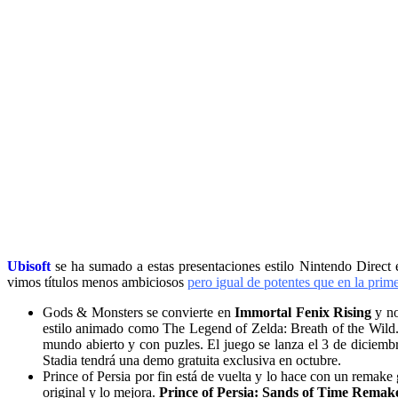
Ubisoft
se ha sumado a estas presentaciones estilo Nintendo Direct
vimos títulos menos ambiciosos
pero igual de potentes que en la prim
Gods & Monsters se convierte en
Immortal Fenix Rising
y no
estilo animado como The Legend of Zelda: Breath of the Wild. 
mundo abierto y con puzles. El juego se lanza el 3 de diciem
Stadia tendrá una demo gratuita exclusiva en octubre.
Prince of Persia por fin está de vuelta y lo hace con un remak
original y lo mejora.
Prince of Persia: Sands of Time Remak