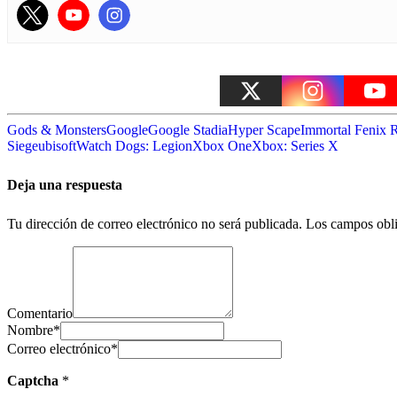
Gods & Monsters
Google
Google Stadia
Hyper Scape
Immortal Fenix R
Siege
ubisoft
Watch Dogs: Legion
Xbox One
Xbox: Series X
Deja una respuesta
Tu dirección de correo electrónico no será publicada.
Los campos obli
Comentario
Nombre
*
Correo electrónico
*
Captcha
*