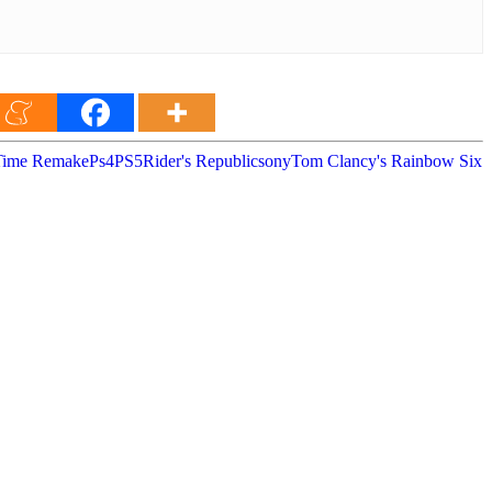
f Time Remake
Ps4
PS5
Rider's Republic
sony
Tom Clancy's Rainbow Six