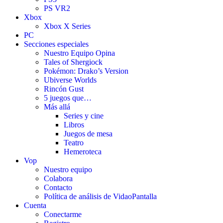
PS VR2
Xbox
Xbox X Series
PC
Secciones especiales
Nuestro Equipo Opina
Tales of Shergiock
Pokémon: Drako’s Version
Ubiverse Worlds
Rincón Gust
5 juegos que…
Más allá
Series y cine
Libros
Juegos de mesa
Teatro
Hemeroteca
Vop
Nuestro equipo
Colabora
Contacto
Política de análisis de VidaoPantalla
Cuenta
Conectarme