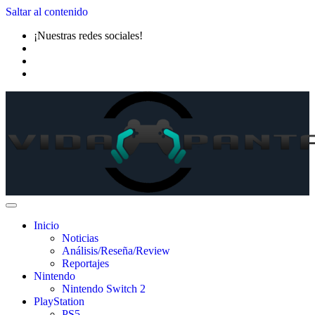
Saltar al contenido
¡Nuestras redes sociales!
Inicio
Noticias
Análisis/Reseña/Review
Reportajes
Nintendo
Nintendo Switch 2
PlayStation
PS5