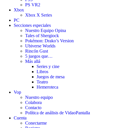
PS VR2
Xbox
Xbox X Series
PC
Secciones especiales
Nuestro Equipo Opina
Tales of Shergiock
Pokémon: Drako’s Version
Ubiverse Worlds
Rincón Gust
5 juegos que…
Más allá
Series y cine
Libros
Juegos de mesa
Teatro
Hemeroteca
Vop
Nuestro equipo
Colabora
Contacto
Política de análisis de VidaoPantalla
Cuenta
Conectarme