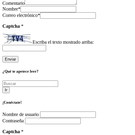
Comentario
Nombre
*
Correo electrónico
*
Captcha
*
Escriba el texto mostrado arriba:
¿Qué te apetece leer?
Ir
¡Conéctate!
Nombre de usuario
Contraseña
Captcha
*