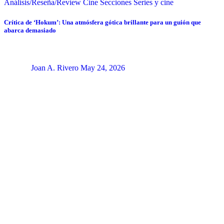
Análisis/Reseña/Review
Cine
Secciones
Series y cine
Crítica de ‘Hokum’: Una atmósfera gótica brillante para un guión que
abarca demasiado
Joan A. Rivero
May 24, 2026