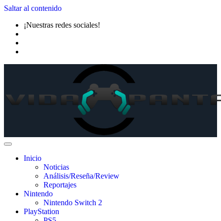
Saltar al contenido
¡Nuestras redes sociales!
Inicio
Noticias
Análisis/Reseña/Review
Reportajes
Nintendo
Nintendo Switch 2
PlayStation
PS5