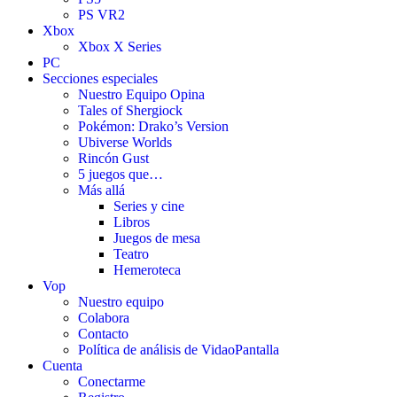
PS VR2
Xbox
Xbox X Series
PC
Secciones especiales
Nuestro Equipo Opina
Tales of Shergiock
Pokémon: Drako’s Version
Ubiverse Worlds
Rincón Gust
5 juegos que…
Más allá
Series y cine
Libros
Juegos de mesa
Teatro
Hemeroteca
Vop
Nuestro equipo
Colabora
Contacto
Política de análisis de VidaoPantalla
Cuenta
Conectarme