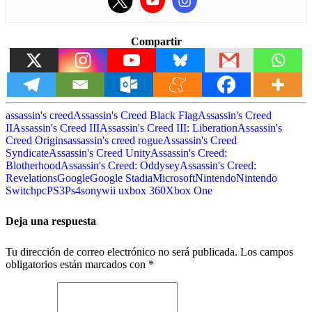
Compartir
assassin's creed
Assassin's Creed Black Flag
Assassin's Creed
II
Assassin's Creed III
Assassin's Creed III: Liberation
Assassin's
Creed Origins
assassin's creed rogue
Assassin's Creed
Syndicate
Assassin's Creed Unity
Assassin's Creed:
Blotherhood
Assassin's Creed: Oddysey
Assassin's Creed:
Revelations
Google
Google Stadia
Microsoft
Nintendo
Nintendo
Switch
pc
PS3
Ps4
sony
wii u
xbox 360
Xbox One
Deja una respuesta
Tu dirección de correo electrónico no será publicada.
Los campos
obligatorios están marcados con
*