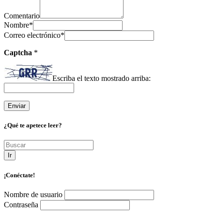
Comentario
Nombre
*
Correo electrónico
*
Captcha
*
Escriba el texto mostrado arriba:
¿Qué te apetece leer?
Ir
¡Conéctate!
Nombre de usuario
Contraseña