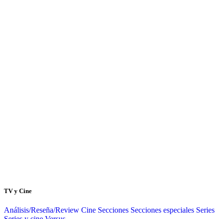
TV y Cine
Análisis/Reseña/Review
Cine
Secciones
Secciones especiales
Series
Series y cine
Versus