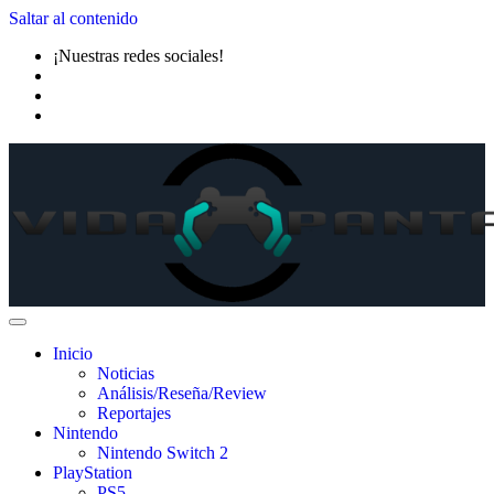
Saltar al contenido
¡Nuestras redes sociales!
Inicio
Noticias
Análisis/Reseña/Review
Reportajes
Nintendo
Nintendo Switch 2
PlayStation
PS5