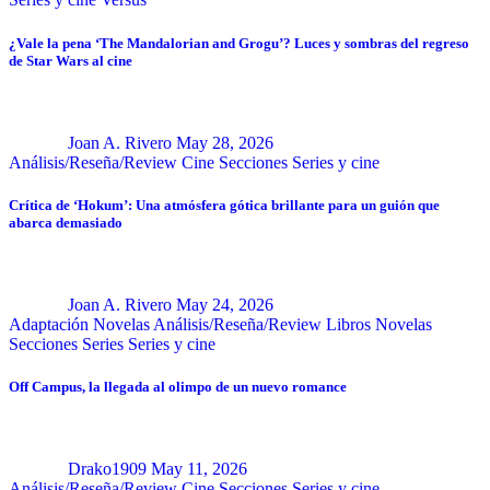
¿Vale la pena ‘The Mandalorian and Grogu’? Luces y sombras del regreso
de Star Wars al cine
Joan A. Rivero
May 28, 2026
Análisis/Reseña/Review
Cine
Secciones
Series y cine
Crítica de ‘Hokum’: Una atmósfera gótica brillante para un guión que
abarca demasiado
Joan A. Rivero
May 24, 2026
Adaptación Novelas
Análisis/Reseña/Review
Libros
Novelas
Secciones
Series
Series y cine
Off Campus, la llegada al olimpo de un nuevo romance
Drako1909
May 11, 2026
Análisis/Reseña/Review
Cine
Secciones
Series y cine