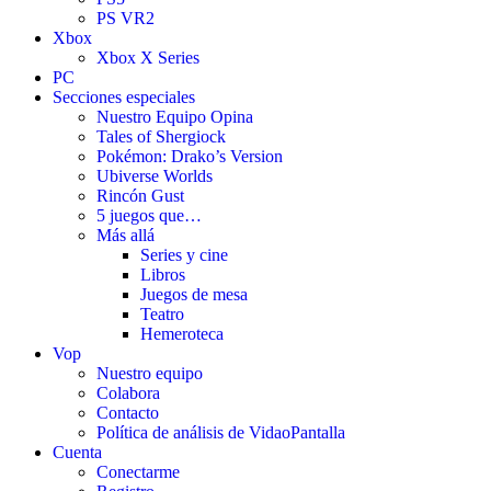
PS VR2
Xbox
Xbox X Series
PC
Secciones especiales
Nuestro Equipo Opina
Tales of Shergiock
Pokémon: Drako’s Version
Ubiverse Worlds
Rincón Gust
5 juegos que…
Más allá
Series y cine
Libros
Juegos de mesa
Teatro
Hemeroteca
Vop
Nuestro equipo
Colabora
Contacto
Política de análisis de VidaoPantalla
Cuenta
Conectarme