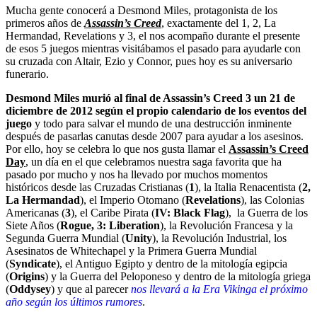
Mucha gente conocerá a Desmond Miles, protagonista de los
primeros años de
Assassin’s Creed
, exactamente del 1, 2, La
Hermandad, Revelations y 3, el nos acompaño durante el presente
de esos 5 juegos mientras visitábamos el pasado para ayudarle con
su cruzada con Altair, Ezio y Connor, pues hoy es su aniversario
funerario.
Desmond Miles murió al final de Assassin’s Creed 3 un 21 de
diciembre de 2012 según el propio calendario de los eventos del
juego
y todo para salvar el mundo de una destrucción inminente
después de pasarlas canutas desde 2007 para ayudar a los asesinos.
Por ello, hoy se celebra lo que nos gusta llamar el
Assassin’s Creed
Day
, un día en el que celebramos nuestra saga favorita que ha
pasado por mucho y nos ha llevado por muchos momentos
históricos desde las Cruzadas Cristianas (
1
), la Italia Renacentista (
2,
La Hermandad
), el Imperio Otomano (
Revelations
), las Colonias
Americanas (
3
), el Caribe Pirata (
IV: Black Flag
), la Guerra de los
Siete Años (
Rogue, 3: Liberation
), la Revolución Francesa y la
Segunda Guerra Mundial (
Unity
), la Revolución Industrial, los
Asesinatos de Whitechapel y la Primera Guerra Mundial
(
Syndicate
), el Antiguo Egipto y dentro de la mitología egipcia
(
Origins
) y la Guerra del Peloponeso y dentro de la mitología griega
(
Oddysey
) y que al parecer
nos llevará a la Era Vikinga el próximo
año según los últimos rumores
.