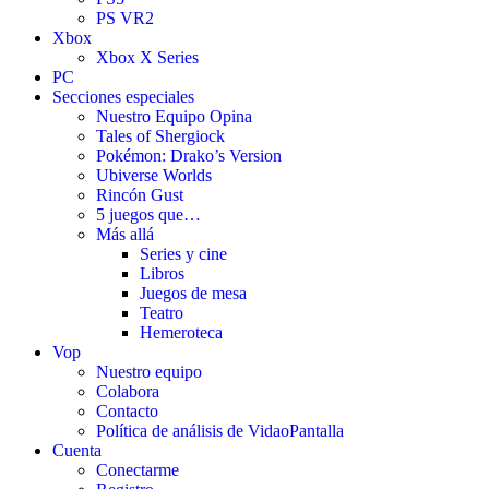
PS VR2
Xbox
Xbox X Series
PC
Secciones especiales
Nuestro Equipo Opina
Tales of Shergiock
Pokémon: Drako’s Version
Ubiverse Worlds
Rincón Gust
5 juegos que…
Más allá
Series y cine
Libros
Juegos de mesa
Teatro
Hemeroteca
Vop
Nuestro equipo
Colabora
Contacto
Política de análisis de VidaoPantalla
Cuenta
Conectarme