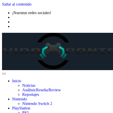
Saltar al contenido
¡Nuestras redes sociales!
Inicio
Noticias
Análisis/Reseña/Review
Reportajes
Nintendo
Nintendo Switch 2
PlayStation
PS5