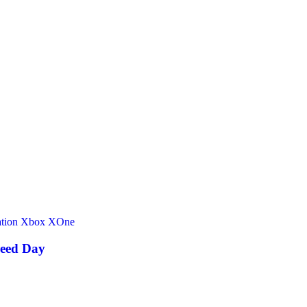
tion
Xbox
XOne
reed Day