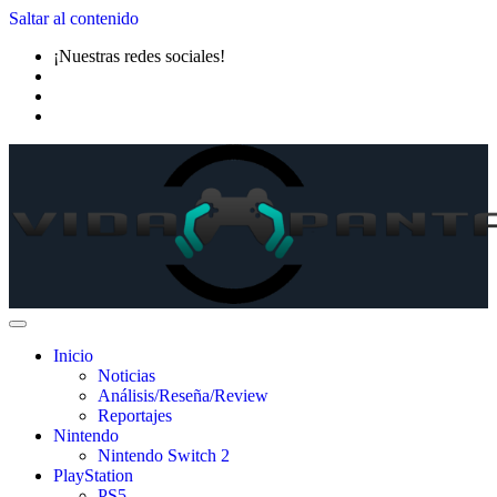
Saltar al contenido
¡Nuestras redes sociales!
Inicio
Noticias
Análisis/Reseña/Review
Reportajes
Nintendo
Nintendo Switch 2
PlayStation
PS5