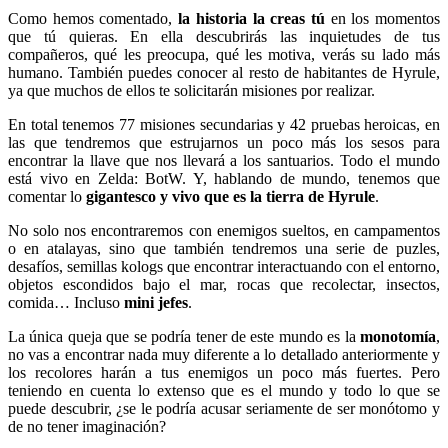
Como hemos comentado,
la historia la creas tú
en los momentos
que tú quieras. En ella descubrirás las inquietudes de tus
compañeros, qué les preocupa, qué les motiva, verás su lado más
humano. También puedes conocer al resto de habitantes de Hyrule,
ya que muchos de ellos te solicitarán misiones por realizar.
En total tenemos 77 misiones secundarias y 42 pruebas heroicas, en
las que tendremos que estrujarnos un poco más los sesos para
encontrar la llave que nos llevará a los santuarios. Todo el mundo
está vivo en Zelda: BotW. Y, hablando de mundo, tenemos que
comentar lo
gigantesco y vivo que es la tierra de Hyrule
.
No solo nos encontraremos con enemigos sueltos, en campamentos
o en atalayas, sino que también tendremos una serie de puzles,
desafíos, semillas kologs que encontrar interactuando con el entorno,
objetos escondidos bajo el mar, rocas que recolectar, insectos,
comida… Incluso
mini jefes
.
La única queja que se podría tener de este mundo es la
monotomía
,
no vas a encontrar nada muy diferente a lo detallado anteriormente y
los recolores harán a tus enemigos un poco más fuertes. Pero
teniendo en cuenta lo extenso que es el mundo y todo lo que se
puede descubrir, ¿se le podría acusar seriamente de ser monótomo y
de no tener imaginación?