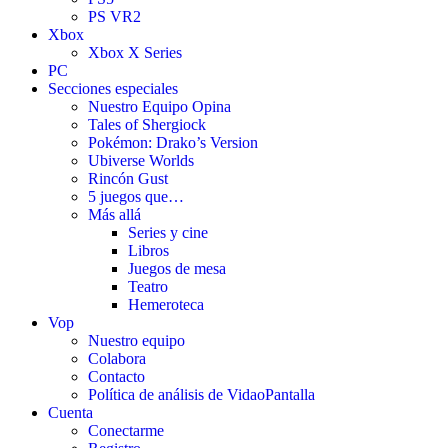
PS VR2
Xbox
Xbox X Series
PC
Secciones especiales
Nuestro Equipo Opina
Tales of Shergiock
Pokémon: Drako’s Version
Ubiverse Worlds
Rincón Gust
5 juegos que…
Más allá
Series y cine
Libros
Juegos de mesa
Teatro
Hemeroteca
Vop
Nuestro equipo
Colabora
Contacto
Política de análisis de VidaoPantalla
Cuenta
Conectarme