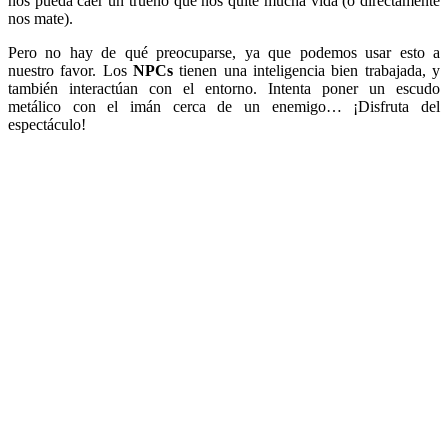
nos pueda caer un trueno que nos quite mucha vida (o directamente
nos mate).
Pero no hay de qué preocuparse, ya que podemos usar esto a
nuestro favor. Los
NPCs
tienen una inteligencia bien trabajada, y
también interactúan con el entorno. Intenta poner un escudo
metálico con el imán cerca de un enemigo… ¡Disfruta del
espectáculo!