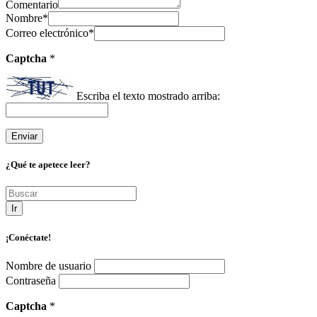
Comentario
Nombre
*
Correo electrónico
*
Captcha
*
Escriba el texto mostrado arriba:
¿Qué te apetece leer?
Ir
¡Conéctate!
Nombre de usuario
Contraseña
Captcha
*