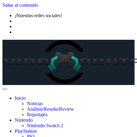
Saltar al contenido
¡Nuestras redes sociales!
Inicio
Noticias
Análisis/Reseña/Review
Reportajes
Nintendo
Nintendo Switch 2
PlayStation
PS5