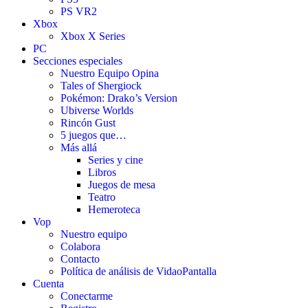
PS VR2
Xbox
Xbox X Series
PC
Secciones especiales
Nuestro Equipo Opina
Tales of Shergiock
Pokémon: Drako’s Version
Ubiverse Worlds
Rincón Gust
5 juegos que…
Más allá
Series y cine
Libros
Juegos de mesa
Teatro
Hemeroteca
Vop
Nuestro equipo
Colabora
Contacto
Política de análisis de VidaoPantalla
Cuenta
Conectarme