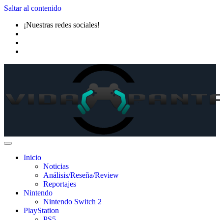
Saltar al contenido
¡Nuestras redes sociales!
Inicio
Noticias
Análisis/Reseña/Review
Reportajes
Nintendo
Nintendo Switch 2
PlayStation
PS5