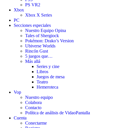
PS VR2
Xbox
Xbox X Series
PC
Secciones especiales
Nuestro Equipo Opina
Tales of Shergiock
Pokémon: Drako’s Version
Ubiverse Worlds
Rincón Gust
5 juegos que…
Más allá
Series y cine
Libros
Juegos de mesa
Teatro
Hemeroteca
Vop
Nuestro equipo
Colabora
Contacto
Política de análisis de VidaoPantalla
Cuenta
Conectarme