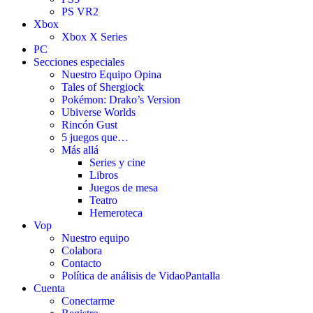
PS VR2
Xbox
Xbox X Series
PC
Secciones especiales
Nuestro Equipo Opina
Tales of Shergiock
Pokémon: Drako’s Version
Ubiverse Worlds
Rincón Gust
5 juegos que…
Más allá
Series y cine
Libros
Juegos de mesa
Teatro
Hemeroteca
Vop
Nuestro equipo
Colabora
Contacto
Política de análisis de VidaoPantalla
Cuenta
Conectarme