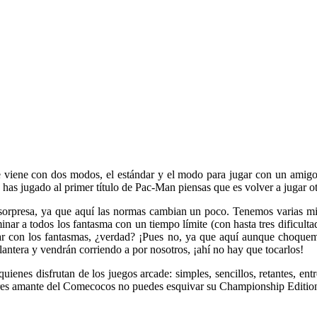
iene con dos modos, el estándar y el modo para jugar con un amigo. E
o has jugado al primer título de Pac-Man piensas que es volver a jugar
rpresa, ya que aquí las normas cambian un poco. Tenemos varias misi
inar a todos los fantasma con un tiempo límite (con hasta tres dificu
ar con los fantasmas, ¿verdad? ¡Pues no, ya que aquí aunque choque
antera y vendrán corriendo a por nosotros, ¡ahí no hay que tocarlos!
nes disfrutan de los juegos arcade: simples, sencillos, retantes, entre
eres amante del Comecocos no puedes esquivar su Championship Edition 