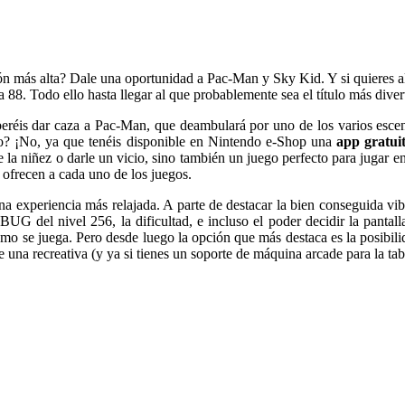
ión más alta? Dale una oportunidad a Pac-Man y Sky Kid. Y si quieres 
 88. Todo ello hasta llegar al que probablemente sea el título más dive
eréis dar caza a Pac-Man, que deambulará por uno de los varios escenar
go? ¡No, ya que tenéis disponible en Nintendo e-Shop una
app gratui
de la niñez o darle un vicio, sino también un juego perfecto para jugar 
ofrecen a cada uno de los juegos.
na experiencia más relajada. A parte de destacar la bien conseguida v
UG del nivel 256, la dificultad, e incluso el poder decidir la panta
mo se juega. Pero desde luego la opción que más destaca es la posibil
de una recreativa (y ya si tienes un soporte de máquina arcade para la t