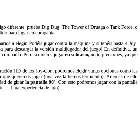
algo diferente, prueba Dig Dug, The Tower of Druaga o Tank Force, o
rtido para jugar en compañía.
ios a elegir. Podéis jugar contra la máquina y si tenéis hasta 4 Joy-
ta
para descargar la versión multijugador del juego! En definitiva, un
en compañía. Pero si quieres jugar
en solitario,
no te preocupes, ya que
ibración HD de los Joy-Con, podremos elegir varias opciones como las
lla que queremos jugar (una vez la hemos terminado). Además de ello
idad de
girar la pantalla 90º
. Con esto podremos jugar con la pantalla
ablet… Una experiencia de lujo).