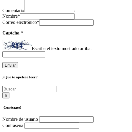
Comentario
Nombre
*
Correo electrónico
*
Captcha
*
Escriba el texto mostrado arriba:
¿Qué te apetece leer?
Ir
¡Conéctate!
Nombre de usuario
Contraseña