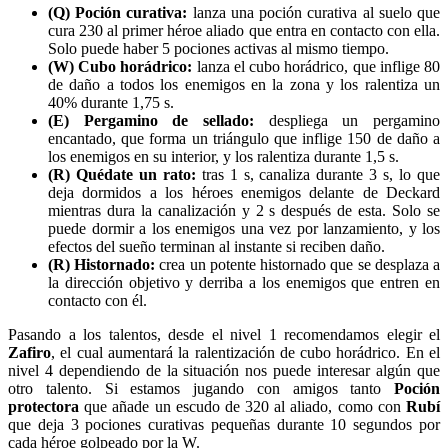
(Q) Poción curativa:
lanza una poción curativa al suelo que
cura 230 al primer héroe aliado que entra en contacto con ella.
Solo puede haber 5 pociones activas al mismo tiempo.
(W) Cubo horádrico:
lanza el cubo horádrico, que inflige 80
de daño a todos los enemigos en la zona y los ralentiza un
40% durante 1,75 s.
(E) Pergamino de sellado:
despliega un pergamino
encantado, que forma un triángulo que inflige 150 de daño a
los enemigos en su interior, y los ralentiza durante 1,5 s.
(R) Quédate un rato:
tras 1 s, canaliza durante 3 s, lo que
deja dormidos a los héroes enemigos delante de Deckard
mientras dura la canalización y 2 s después de esta. Solo se
puede dormir a los enemigos una vez por lanzamiento, y los
efectos del sueño terminan al instante si reciben daño.
(R) Histornado:
crea un potente histornado que se desplaza a
la dirección objetivo y derriba a los enemigos que entren en
contacto con él.
Pasando a los talentos, desde el nivel 1 recomendamos elegir el
Zafiro
, el cual aumentará la ralentización de cubo horádrico. En el
nivel 4 dependiendo de la situación nos puede interesar algún que
otro talento. Si estamos jugando con amigos tanto
Poción
protectora
que añade un escudo de 320 al aliado, como con
Rubí
que deja 3 pociones curativas pequeñas durante 10 segundos por
cada héroe golpeado por la W.