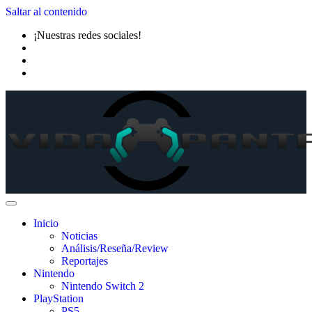
Saltar al contenido
¡Nuestras redes sociales!
Inicio
Noticias
Análisis/Reseña/Review
Reportajes
Nintendo
Nintendo Switch 2
PlayStation
PS5