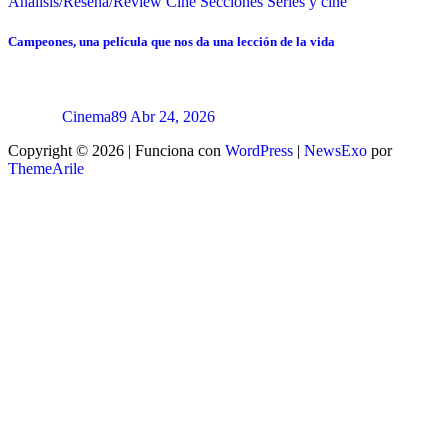
Análisis/Reseña/Review
Cine
Secciones
Series y cine
Campeones, una película que nos da una lección de la vida
Cinema89
Abr 24, 2026
Copyright © 2026 | Funciona con
WordPress
|
NewsExo
por
ThemeArile