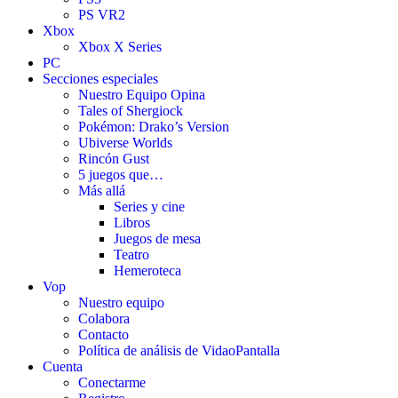
PS VR2
Xbox
Xbox X Series
PC
Secciones especiales
Nuestro Equipo Opina
Tales of Shergiock
Pokémon: Drako’s Version
Ubiverse Worlds
Rincón Gust
5 juegos que…
Más allá
Series y cine
Libros
Juegos de mesa
Teatro
Hemeroteca
Vop
Nuestro equipo
Colabora
Contacto
Política de análisis de VidaoPantalla
Cuenta
Conectarme