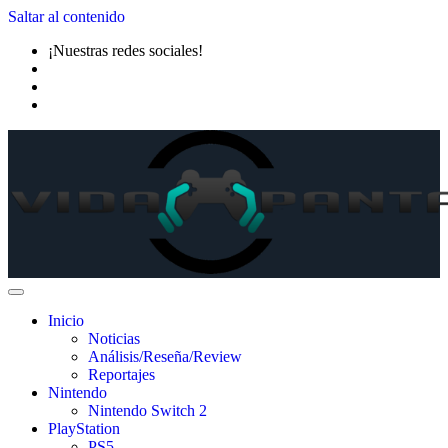
Saltar al contenido
¡Nuestras redes sociales!
Inicio
Noticias
Análisis/Reseña/Review
Reportajes
Nintendo
Nintendo Switch 2
PlayStation
PS5