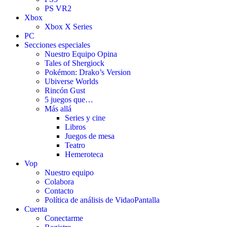
PS VR2
Xbox
Xbox X Series
PC
Secciones especiales
Nuestro Equipo Opina
Tales of Shergiock
Pokémon: Drako’s Version
Ubiverse Worlds
Rincón Gust
5 juegos que…
Más allá
Series y cine
Libros
Juegos de mesa
Teatro
Hemeroteca
Vop
Nuestro equipo
Colabora
Contacto
Política de análisis de VidaoPantalla
Cuenta
Conectarme