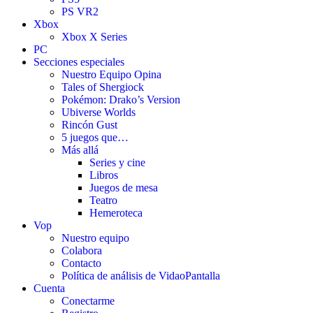
PS VR2
Xbox
Xbox X Series
PC
Secciones especiales
Nuestro Equipo Opina
Tales of Shergiock
Pokémon: Drako’s Version
Ubiverse Worlds
Rincón Gust
5 juegos que…
Más allá
Series y cine
Libros
Juegos de mesa
Teatro
Hemeroteca
Vop
Nuestro equipo
Colabora
Contacto
Política de análisis de VidaoPantalla
Cuenta
Conectarme