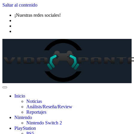
Saltar al contenido
¡Nuestras redes sociales!
Inicio
Noticias
Análisis/Reseña/Review
Reportajes
Nintendo
Nintendo Switch 2
PlayStation
PS5